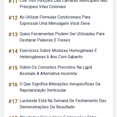
#11
Cite Três Funções Das Câmaras Municipais Nas
Principais Vilas Coloniais
#12
Ao Utilizar Fórmulas Condicionais Para
Expressar Uma Mensagem Você Deve
#13
Quais Ferramentas Podem Ser Utilizadas Para
Destacar Palavras E Frases
#14
Exercícios Sobre Misturas Homogêneas E
Heterogêneas 6 Ano Com Gabarito
#15
Sobre Os Conceitos Previstos Na Lgpd
Assinale A Alternativa Incorreta
#16
O Que Significa Alterações Inespecíficas Da
Repolarização Ventricular
#17
Lucineide Está Na Semana De Fechamento Das
Demonstrações De Resultado