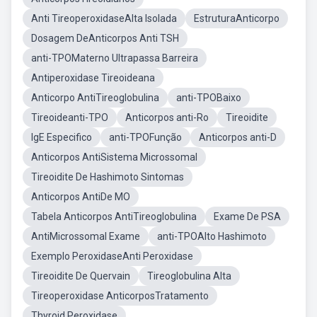
Anti TireoperoxidaseAlta Isolada
EstruturaAnticorpo
Dosagem DeAnticorpos Anti TSH
anti-TPOMaterno Ultrapassa Barreira
Antiperoxidase Tireoideana
Anticorpo AntiTireoglobulina
anti-TPOBaixo
Tireoideanti-TPO
Anticorpos anti-Ro
Tireoidite
IgE Especifico
anti-TPOFunção
Anticorpos anti-D
Anticorpos AntiSistema Microssomal
Tireoidite De Hashimoto Sintomas
Anticorpos AntiDe MO
Tabela Anticorpos AntiTireoglobulina
Exame De PSA
AntiMicrossomal Exame
anti-TPOAlto Hashimoto
Exemplo PeroxidaseAnti Peroxidase
Tireoidite De Quervain
Tireoglobulina Alta
Tireoperoxidase AnticorposTratamento
Thyroid Peroxidase