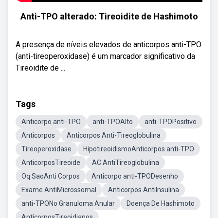
Anti-TPO alterado: Tireoidite de Hashimoto
A presença de níveis elevados de anticorpos anti-TPO
(anti-tireoperoxidase) é um marcador significativo da
Tireoidite de ...
Tags
Anticorpo anti-TPO
anti-TPOAlto
anti-TPOPositivo
Anticorpos
Anticorpos Anti-Tireoglobulina
Tireoperoxidase
HipotireoidismoAnticorpos anti-TPO
AnticorposTireoide
AC AntiTireoglobulina
Oq SaoAnti Corpos
Anticorpo anti-TPODesenho
Exame AntiMicrossomal
Anticorpos AntiInsulina
anti-TPONo Granuloma Anular
Doença De Hashimoto
AnticorposTireoidianos