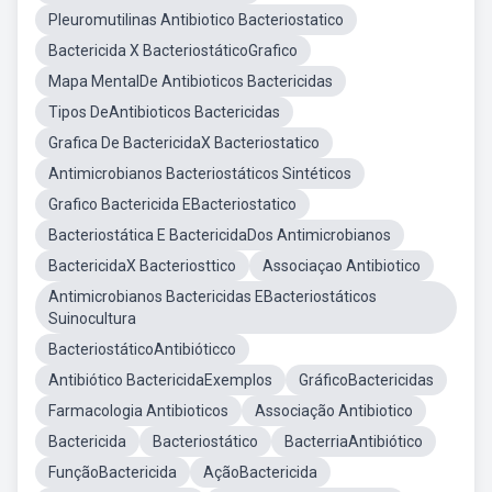
Pleuromutilinas Antibiotico Bacteriostatico
Bactericida X BacteriostáticoGrafico
Mapa MentalDe Antibioticos Bactericidas
Tipos DeAntibioticos Bactericidas
Grafica De BactericidaX Bacteriostatico
Antimicrobianos Bacteriostáticos Sintéticos
Grafico Bactericida EBacteriostatico
Bacteriostática E BactericidaDos Antimicrobianos
BactericidaX Bacteriosttico
Associaçao Antibiotico
Antimicrobianos Bactericidas EBacteriostáticos
Suinocultura
BacteriostáticoAntibióticco
Antibiótico BactericidaExemplos
GráficoBactericidas
Farmacologia Antibioticos
Associação Antibiotico
Bactericida
Bacteriostático
BacterriaAntibiótico
FunçãoBactericida
AçãoBactericida