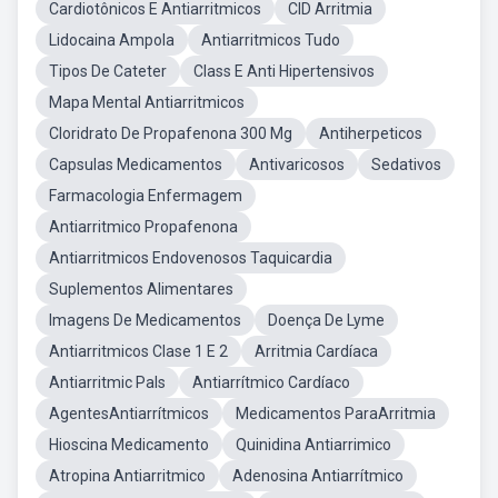
Cardiotônicos E Antiarritmicos
CID Arritmia
Lidocaina Ampola
Antiarritmicos Tudo
Tipos De Cateter
Class E Anti Hipertensivos
Mapa Mental Antiarritmicos
Cloridrato De Propafenona 300 Mg
Antiherpeticos
Capsulas Medicamentos
Antivaricosos
Sedativos
Farmacologia Enfermagem
Antiarritmico Propafenona
Antiarritmicos Endovenosos Taquicardia
Suplementos Alimentares
Imagens De Medicamentos
Doença De Lyme
Antiarritmicos Clase 1 E 2
Arritmia Cardíaca
Antiarritmic Pals
Antiarrítmico Cardíaco
AgentesAntiarrítmicos
Medicamentos ParaArritmia
Hioscina Medicamento
Quinidina Antiarrimico
Atropina Antiarritmico
Adenosina Antiarrítmico