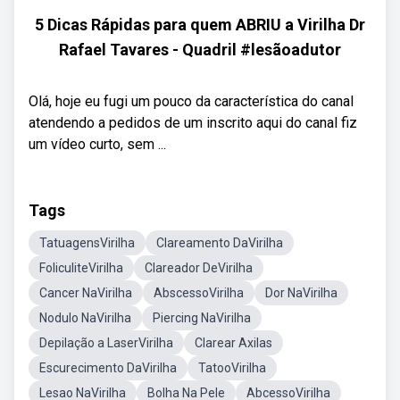
5 Dicas Rápidas para quem ABRIU a Virilha Dr
Rafael Tavares - Quadril #lesãoadutor
Olá, hoje eu fugi um pouco da característica do canal
atendendo a pedidos de um inscrito aqui do canal fiz
um vídeo curto, sem ...
Tags
TatuagensVirilha
Clareamento DaVirilha
FoliculiteVirilha
Clareador DeVirilha
Cancer NaVirilha
AbscessoVirilha
Dor NaVirilha
Nodulo NaVirilha
Piercing NaVirilha
Depilação a LaserVirilha
Clarear Axilas
Escurecimento DaVirilha
TatooVirilha
Lesao NaVirilha
Bolha Na Pele
AbcessoVirilha