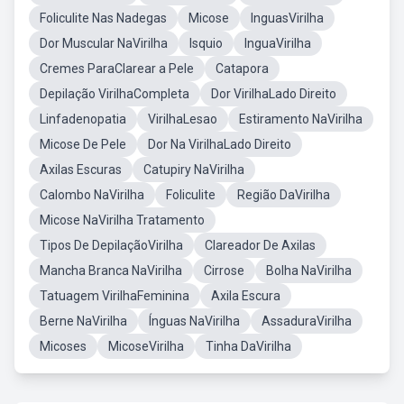
Foliculite Nas Nadegas
Micose
InguasVirilha
Dor Muscular NaVirilha
Isquio
InguaVirilha
Cremes ParaClarear a Pele
Catapora
Depilação VirilhaCompleta
Dor VirilhaLado Direito
Linfadenopatia
VirilhaLesao
Estiramento NaVirilha
Micose De Pele
Dor Na VirilhaLado Direito
Axilas Escuras
Catupiry NaVirilha
Calombo NaVirilha
Foliculite
Região DaVirilha
Micose NaVirilha Tratamento
Tipos De DepilaçãoVirilha
Clareador De Axilas
Mancha Branca NaVirilha
Cirrose
Bolha NaVirilha
Tatuagem VirilhaFeminina
Axila Escura
Berne NaVirilha
Ínguas NaVirilha
AssaduraVirilha
Micoses
MicoseVirilha
Tinha DaVirilha