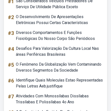
#1
São Considerados Veículos Prestadores De
Serviço De Utilidade Pública Exceto
#2
O Desenvolvimento De Apresentações
Eletrônicas Possui Certas Características
#3
Diversos Comportamentos E Funções
Fisiológicas Do Nosso Corpo São Periódicos
#4
Desafios Para Valorização Da Cultura Local Nas
áreas Periféricas Brasileiras
#5
O Fenômeno Da Globalização Vem Contaminando
Diversos Segmentos Da Sociedade
#6
Identifique Quais Moleculas Estao Representadas
Pelas Letras Aeb.justifique
#7
Atividades Com Monossílabas Dissílabas
Trissílabas E Polissílabas 4o Ano