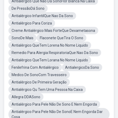
Antialérgico Que Não Dá SonoFlor Blanca Na Caixa
De PressãoDá Sono
Antialérgico InfantilQue Nao Da Sono
Antialérgico Para Coriza
Creme Antialérgico Mais ForteQue Dexametasona
SonoDe Mais
Flaconete QueTira O Sono
Antialérgico QueTem Lorena No Nome Liquido
Remedio Para Alergia RespiratoriaQue Nao Da Sono
Antialérgico QueTem Lorana No Nome Liquido
Fenilefrina Com Antialérgico
AntialergicoDa Sono
Medico De SonoCom Travesseiro
Antialérgico De Primeira Geração
Antialérgico Qu Tem Uma Pessoa Na Caixa
Allegra DDASono
Antialérgico Para Pele Não De Sono E Nem Engorda
Antialérgico Para Pele Não De SonoE Nem Engorda Dar
Cosa