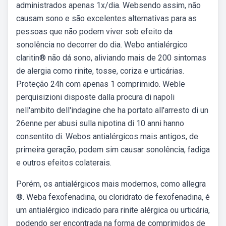
administrados apenas 1x/dia. Websendo assim, não
causam sono e são excelentes alternativas para as
pessoas que não podem viver sob efeito da
sonolência no decorrer do dia. Webo antialérgico
claritin® não dá sono, aliviando mais de 200 sintomas
de alergia como rinite, tosse, coriza e urticárias.
Proteção 24h com apenas 1 comprimido. Weble
perquisizioni disposte dalla procura di napoli
nell'ambito dell'indagine che ha portato all'arresto di un
26enne per abusi sulla nipotina di 10 anni hanno
consentito di. Webos antialérgicos mais antigos, de
primeira geração, podem sim causar sonolência, fadiga
e outros efeitos colaterais.
Porém, os antialérgicos mais modernos, como allegra
®. Weba fexofenadina, ou cloridrato de fexofenadina, é
um antialérgico indicado para rinite alérgica ou urticária,
podendo ser encontrada na forma de comprimidos de