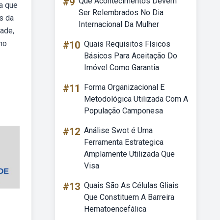
#9
Que Acontecimentos Devem
na que
Ser Relembrados No Dia
s da
Internacional Da Mulher
dade,
no
#10
Quais Requisitos Físicos
Básicos Para Aceitação Do
Imóvel Como Garantia
#11
Forma Organizacional E
Metodológica Utilizada Com A
População Camponesa
#12
Análise Swot é Uma
Ferramenta Estrategica
Amplamente Utilizada Que
Visa
#13
Quais São As Células Gliais
Que Constituem A Barreira
Hematoencefálica