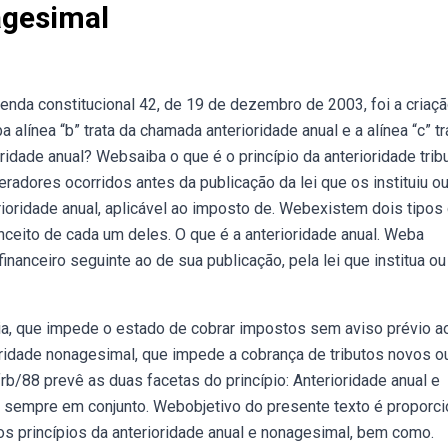
agesimal
a constitucional 42, de 19 de dezembro de 2003, foi a criaç
alínea “b” trata da chamada anterioridade anual e a alínea “c” tr
idade anual? Websaiba o que é o princípio da anterioridade tribu
eradores ocorridos antes da publicação da lei que os instituiu o
erioridade anual, aplicável ao imposto de. Webexistem dois tipos
onceito de cada um deles. O que é a anterioridade anual. Weba
financeiro seguinte ao de sua publicação, pela lei que institua ou
ária, que impede o estado de cobrar impostos sem aviso prévio a
ioridade nonagesimal, que impede a cobrança de tributos novos o
b/88 prevê as duas facetas do princípio: Anterioridade anual e
 sempre em conjunto. Webobjetivo do presente texto é proporci
dos princípios da anterioridade anual e nonagesimal, bem como.