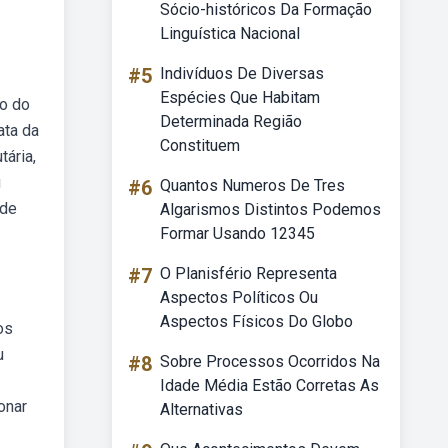
Sócio-históricos Da Formação
Linguística Nacional
#5
Indivíduos De Diversas
Espécies Que Habitam
ão do
Determinada Região
ata da
Constituem
tária,
u
#6
Quantos Numeros De Tres
 de
Algarismos Distintos Podemos
Formar Usando 12345
#7
O Planisfério Representa
Aspectos Políticos Ou
Aspectos Físicos Do Globo
os
u
#8
Sobre Processos Ocorridos Na
Idade Média Estão Corretas As
onar
Alternativas