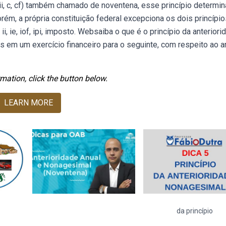
iii, c, cf) também chamado de noventena, esse princípio determi
m, a própria constituição federal excepciona os dois princípio
i, ie, iof, ipi, imposto. Websaiba o que é o princípio da anteriori
os em um exercício financeiro para o seguinte, com respeito ao a
mation, click the button below.
LEARN MORE
da princípio