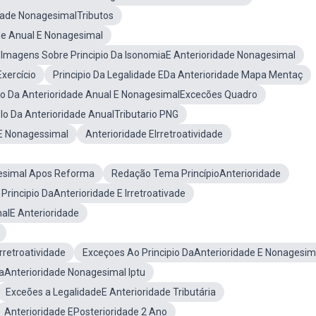
dade NonagesimalTributos
de Anual E Nonagesimal
Imagens Sobre Principio Da IsonomiaE Anterioridade Nonagesimal
xercício
Principio Da Legalidade EDa Anterioridade Mapa Mentaç
pio Da Anterioridade Anual E NonagesimalExcecões Quadro
o Da Anterioridade AnualTributario PNG
 E Nonagessimal
Anterioridade EIrretroatividade
esimal Apos Reforma
Redação Tema PrincípioAnterioridade
Principio DaAnterioridade E Irretroativade
alE Anterioridade
rretroatividade
Exceçoes Ao Principio DaAnterioridade E Nonagesim
DaAnterioridade Nonagesimal Iptu
Exceões a LegalidadeE Anterioridade Tributária
Anterioridade EPosterioridade 2 Ano