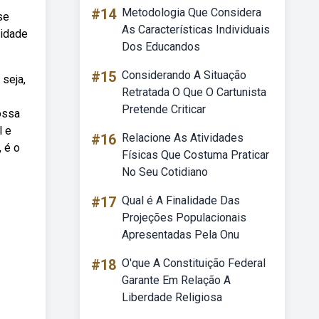
#14
Metodologia Que Considera
se
As Características Individuais
ridade
Dos Educandos
#15
Considerando A Situação
 seja,
Retratada O Que O Cartunista
Pretende Criticar
ossa
l e
#16
Relacione As Atividades
 é o
Físicas Que Costuma Praticar
No Seu Cotidiano
#17
Qual é A Finalidade Das
Projeções Populacionais
Apresentadas Pela Onu
#18
O'que A Constituição Federal
Garante Em Relação A
Liberdade Religiosa