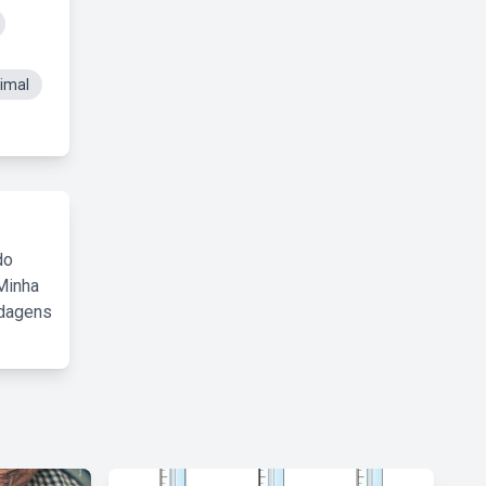
imal
do
Minha
rdagens