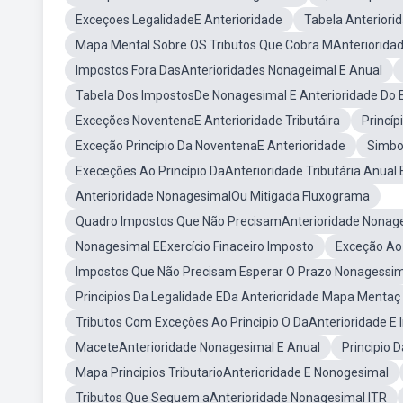
Exceçoes LegalidadeE Anterioridade
Tabela Anteriori
Mapa Mental Sobre OS Tributos Que Cobra MAnteriorida
Impostos Fora DasAnterioridades Nonageimal E Anual
Tabela Dos ImpostosDe Nonagesimal E Anterioridade Do E
Exceções NoventenaE Anterioridade Tributáira
Princí
Exceção Princípio Da NoventenaE Anterioridade
Simbol
Execeções Ao Princípio DaAnterioridade Tributária Anual
Anterioridade NonagesimalOu Mitigada Fluxograma
Quadro Impostos Que Não PrecisamAnterioridade Nonag
Nonagesimal EExercício Finaceiro Imposto
Exceção Ao 
Impostos Que Não Precisam Esperar O Prazo Nonagessim
Principios Da Legalidade EDa Anterioridade Mapa Mentaç
Tributos Com Exceções Ao Principio O DaAnterioridade E I
MaceteAnterioridade Nonagesimal E Anual
Principio 
Mapa Principios TributarioAnterioridade E Nonogesimal
Tributos Que Seguem aAnterioridade Nonagesimal ITR