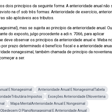
s dois princípios da seguinte forma: A anterioridade anual não 
 previsto na cf sob três formas: Anterioridade de exercício, anterio
as são aplicáveis aos tributos.
gesimal), mas se sujeita ao princípio da anterioridade anual. Ou
nte do exposto, julgo procedente a adi n. 7066, para aplicar
que deve observar os princípios da anterioridade anual e. Weba n
por prazo determinado é benefício fiscal e a anterioridade anua
ridade nonagesimal, também chamada de princípio da noventena,
 começar a ser.
Anual E Nonagesimal
Anterioridade Anual E NonagesimalTabela
oridadeTributária Impostos
Exceções Anterioridade ENoventena
mal
Mapa MentalAnterioridade Anual E Nongesimal
 Obedecem O PlanoNonagesimal E Anterioridade Anual