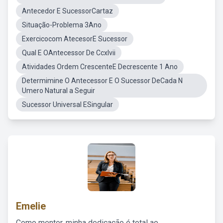
Antecedor E SucessorCartaz
Situação-Problema 3Ano
Exercicocom AtecesorE Sucessor
Qual E OAntecessor De Ccxlvii
Atividades Ordem CrescenteE Decrescente 1 Ano
Determimine O Antecessor E O Sucessor DeCada N
Umero Natural a Seguir
Sucessor Universal ESingular
Emelie
Como mentor, minha dedicação é total ao