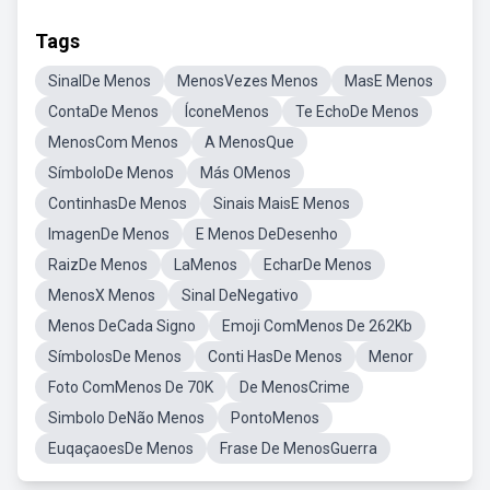
Tags
SinalDe Menos
MenosVezes Menos
MasE Menos
ContaDe Menos
ÍconeMenos
Te EchoDe Menos
MenosCom Menos
A MenosQue
SímboloDe Menos
Más OMenos
ContinhasDe Menos
Sinais MaisE Menos
ImagenDe Menos
E Menos DeDesenho
RaizDe Menos
LaMenos
EcharDe Menos
MenosX Menos
Sinal DeNegativo
Menos DeCada Signo
Emoji ComMenos De 262Kb
SímbolosDe Menos
Conti HasDe Menos
Menor
Foto ComMenos De 70K
De MenosCrime
Simbolo DeNão Menos
PontoMenos
EuqaçaoesDe Menos
Frase De MenosGuerra