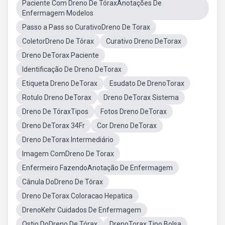
Paciente Com Dreno De TóraxAnotações De
Enfermagem Modelos
Passo a Pass so CurativoDreno De Torax
ColetorDreno De Tórax
Curativo Dreno DeTorax
Dreno DeTorax Paciente
Identificação De Dreno DeTorax
Etiqueta Dreno DeTorax
Esudato De DrenoTorax
Rotulo Dreno DeTorax
Dreno DeTorax Sistema
Dreno De TóraxTipos
Fotos Dreno DeTorax
Dreno DeTorax 34Fr
Cor Dreno DeTorax
Dreno DeTorax Intermediário
Imagem ComDreno De Torax
Enfermeiro FazendoAnotação De Enfermagem
Cânula DoDreno De Tórax
Dreno DeTorax Coloracao Hepatica
DrenoKehr Cuidados De Enfermagem
Ostio DoDreno De Tórax
DrenoTorax Tipo Bolsa