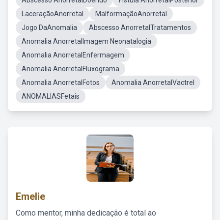
Abscesso AnorretalDoendo
Fistula AnorretalPosterior
LaceraçãoAnorretal
MalformaçãoAnorretal
Jogo DaAnomalia
Abscesso AnorretalTratamentos
Anomalia AnorretalImagem Neonatalogia
Anomalia AnorretalEnfermagem
Anomalia AnorretalFluxograma
Anomalia AnorretalFotos
Anomalia AnorretalVactrel
ANOMALIASFetais
Emelie
Como mentor, minha dedicação é total ao