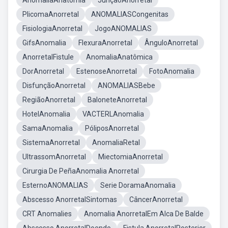
AnomaliaAnatomia
JunçãoAnorretal
PlicomaAnorretal
ANOMALIASCongenitas
FisiologiaAnorretal
JogoANOMALIAS
GifsAnomalia
FlexuraAnorretal
ÂnguloAnorretal
AnorretalFistule
AnomaliaAnatômica
DorAnorretal
EstenoseAnorretal
FotoAnomalia
DisfunçãoAnorretal
ANOMALIASBebe
RegiãoAnorretal
BaloneteAnorretal
HotelAnomalia
VACTERLAnomalia
SamaAnomalia
PóliposAnorretal
SistemaAnorretal
AnomaliaRetal
UltrassomAnorretal
MiectomiaAnorretal
Cirurgia De PeñaAnomalia Anorretal
EsternoANOMALIAS
Serie DoramaAnomalia
Abscesso AnorretalSintomas
CâncerAnorretal
CRT Anomalies
Anomalia AnorretalEm Alca De Balde