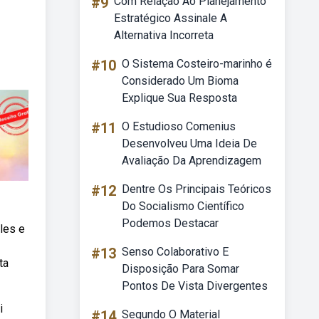
#9
Com Relação Ao Planejamento
Estratégico Assinale A
Alternativa Incorreta
#10
O Sistema Costeiro-marinho é
Considerado Um Bioma
Explique Sua Resposta
#11
O Estudioso Comenius
Desenvolveu Uma Ideia De
Avaliação Da Aprendizagem
#12
Dentre Os Principais Teóricos
Do Socialismo Científico
Podemos Destacar
les e
#13
Senso Colaborativo E
ta
Disposição Para Somar
Pontos De Vista Divergentes
i
#14
Segundo O Material