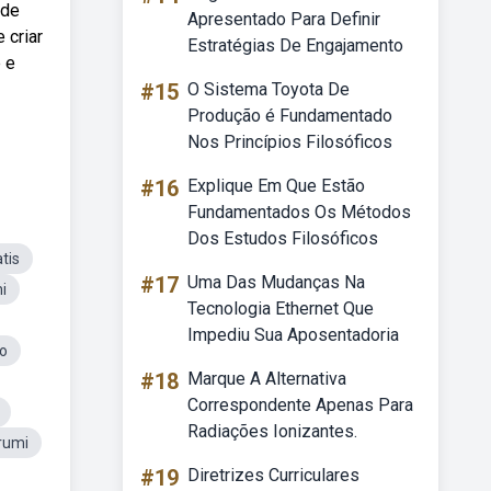
 de
Apresentado Para Definir
 criar
Estratégias De Engajamento
 e
#15
O Sistema Toyota De
Produção é Fundamentado
Nos Princípios Filosóficos
#16
Explique Em Que Estão
Fundamentados Os Métodos
Dos Estudos Filosóficos
tis
#17
Uma Das Mudanças Na
i
Tecnologia Ethernet Que
Impediu Sua Aposentadoria
o
#18
Marque A Alternativa
Correspondente Apenas Para
Radiações Ionizantes.
rumi
#19
Diretrizes Curriculares