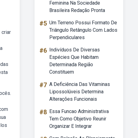
Feminina Na Sociedade
Brasileira Redação Pronta
#5
Um Terreno Possui Formato De
Triângulo Retângulo Com Lados
criar
Perpendiculares
ta
#6
Indivíduos De Diversas
Espécies Que Habitam
idas
Determinada Região
Constituem
esta
#7
A Deficiência Das Vitaminas
Lipossolúveis Determina
vocês.
Alterações Funcionais
 com
#8
Essa Funcao Administrativa
sua
Tem Como Objetivo Reunir
elos
Organizar E Integrar