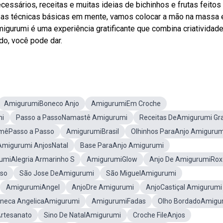
cessários, receitas e muitas ideias de bichinhos e frutas feitos
 as técnicas básicas em mente, vamos colocar a mão na massa e
migurumi é uma experiência gratificante que combina criatividade
do, você pode dar.
AmigurumiBoneco Anjo
AmigurumiEm Croche
mi
Passo a PassoNamastê Amigurumi
Receitas DeAmigurumi Gra
mêPasso a Passo
AmigurumiBrasil
Olhinhos ParaAnjo Amigurum
Amigurumi AnjosNatal
Base ParaAnjo Amigurumi
umiAlegria Armarinho S
AmigurumiGlow
Anjo De AmigurumiRox
oso
São Jose DeAmigurumi
São MiguelAmigurumi
AmigurumiAngel
AnjoDre Amigurumi
AnjoCastiçal Amigurumi
neca AngelicaAmigurumi
AmigurumiFadas
Olho BordadoAmigu
Artesanato
Sino De NatalAmigurumi
Croche FileAnjos