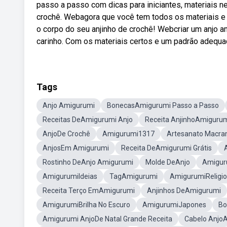
passo a passo com dicas para iniciantes, materiais ne
crochê. Webagora que você tem todos os materiais e
o corpo do seu anjinho de crochê! Webcriar um anjo a
carinho. Com os materiais certos e um padrão adequa
Tags
Anjo Amigurumi
BonecasAmigurumi Passo a Passo
Receitas DeAmigurumi Anjo
Receita AnjinhoAmiguru
AnjoDe Crochê
Amigurumi1317
Artesanato Macra
AnjosEm Amigurumi
Receita DeAmigurumi Grátis
Rostinho DeAnjo Amigurumi
Molde DeAnjo
Amigur
AmigurumiIdeias
TagAmigurumi
AmigurumiReligi
Receita Terço EmAmigurumi
Anjinhos DeAmigurumi
AmigurumiBrilha No Escuro
AmigurumiJapones
Bo
Amigurumi AnjoDe Natal Grande Receita
Cabelo Anjo