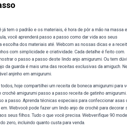
asso
já tem o padrão e os materiais, é hora de pôr a mão na massa e 
ula, você aprenderá passo a passo como dar vida aos seus
 escolha dos materiais até. Webcom as nossas dicas e a recei
hos com simplicidade e criatividade. Cada detalhe é feito com.
ostrar o passo a passo deste lindo anjo amigurumi. Ou tem dúv
njo da guarda é mais uma das receitas exclusivas da amiguch. N
ável anjinho em amigurumi.
a todos, hoje compartilhei um receita de boneca amigurumi para 
 de crochê amigurumi passo a passo receita de gatinho amigurumi.
o a passo. Aprenda técnicas especiais para confeccionar asas
s em. Webvocê pode fazer um lindo anjo de crochê para decorar 
 aos seus filhos. Tudo o que você precisa. Webverifique 90 mod
do zero, incluindo quanto custa para venda.