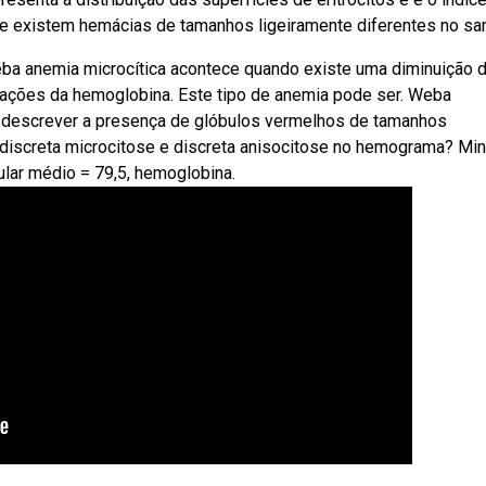
ue existem hemácias de tamanhos ligeiramente diferentes no sa
eba anemia microcítica acontece quando existe uma diminuição 
rações da hemoglobina. Este tipo de anemia pode ser. Weba
a descrever a presença de glóbulos vermelhos de tamanhos
a discreta microcitose e discreta anisocitose no hemograma? Mi
lar médio = 79,5, hemoglobina.