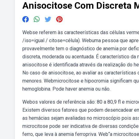
Anisocitose Com Discreta M
Webse referem às caracteerísticas das células verm
/iso=igual / citose=célula). Webuma pessoa que apre
provavelmente tem o diagnóstico de anemia por defic
discreta, moderada ou acentuada. É característico da 
anisocitose é identificada através da realização do
No caso de anisocitose, ao avaliar as características
menores. Webmicrocitose e hipocromia significam q
hemoglobina. Pode haver anemia ou não.
Webos valores de referência são: 80 a 80,9 fl e micr
Existem diversos fatores que podem desencadear em.
as hemácias sejam avaliadas no microscópio pois ass
microcitose pode ser indicativa de diversas condiçõ
ferro, que leva à anemia ferropriva. Web“a microcitos