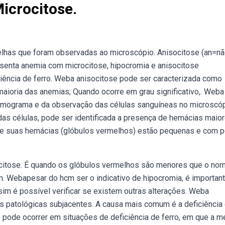
icrocitose.
elhas que foram observadas ao microscópio. Anisocitose (an=n
senta anemia com microcitose, hipocromia e anisocitose
iência de ferro. Weba anisocitose pode ser caracterizada como
maioria das anemias; Quando ocorre em grau significativo,. Weba
 hemograma e da observação das células sanguíneas no microscóp
 das células, pode ser identificada a presença de hemácias maio
ue suas hemácias (glóbulos vermelhos) estão pequenas e com 
ocitose. É quando os glóbulos vermelhos são menores que o nor
 Webapesar do hcm ser o indicativo de hipocromia, é importan
im é possível verificar se existem outras alterações. Weba
es patológicas subjacentes. A causa mais comum é a deficiência
e pode ocorrer em situações de deficiência de ferro, em que a m