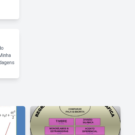
do
Minha
rdagens