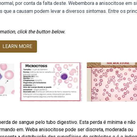
ormal, por conta da falta deste. Webembora a anisocitose em s
s que a causam podem levar a diversos sintomas. Entre os princ
mation, click the button below.
LEARN MORE
perda de sangue pelo tubo digestivo. Esta perda é mínima e não
rmando em. Weba anisocitose pode ser discreta, moderada ou
presenta a distribuição das superfícies de eritrócitos e é o índice