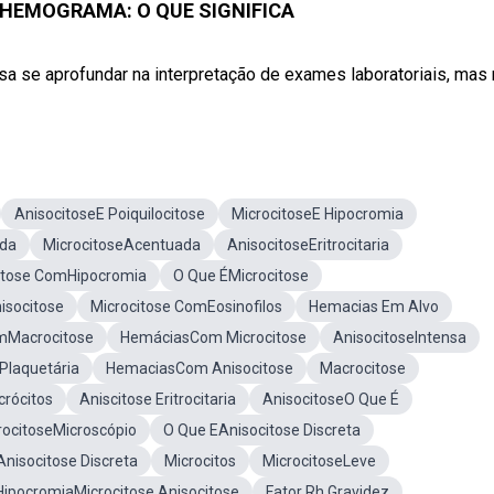
HEMOGRAMA: O QUE SIGNIFICA
 se aprofundar na interpretação de exames laboratoriais, mas n
AnisocitoseE Poiquilocitose
MicrocitoseE Hipocromia
ada
MicrocitoseAcentuada
AnisocitoseEritrocitaria
itose ComHipocromia
O Que ÉMicrocitose
socitose
Microcitose ComEosinofilos
Hemacias Em Alvo
mMacrocitose
HemáciasCom Microcitose
AnisocitoseIntensa
Plaquetária
HemaciasCom Anisocitose
Macrocitose
crócitos
Aniscitose Eritrocitaria
AnisocitoseO Que É
rocitoseMicroscópio
O Que EAnisocitose Discreta
Anisocitose Discreta
Microcitos
MicrocitoseLeve
HipocromiaMicrocitose Anisocitose
Fator Rh Gravidez