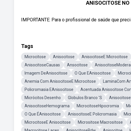
ANISOCITOSE NO 
IMPORTANTE: Para o profissional de saúde que precisa
Tags
Microcitose
Anisocitose
AnisocitoseE Microcitose
AnisocitoseCausas
Ansocitose
AnisocitoseModer
Imagem DeAnisocitose
O Que EAnisocitose
Microc
Anemia Com AnisocitoseE Microcitose
LaminaCom Ani
Policromasia EAnisocitose
Acentuada Anisocitose Co
Micrócitos Desenho
Globulos Branco 'S
Anisocitose
AnisocitoseHemograma
MicrocitoseHipocromia
Mi
O Que ÉAnisocitose
AnisocitoseE Policromasia
Mic
MicrocitoseE Anisocitose
Micrositose Macrositose
Macrocitose Laces
AnisocitoseRdw
Anisocitoe