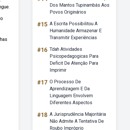
Dos Mantos Tupinambás Aos
ngue.
Povos Originários
do
#15
A Escrita Possibilitou A
Humanidade Armazenar E
Transmitir Experiências
nhas
#16
Tdah Atividades
Psicopedagogicas Para
Deficit De Atenção Para
Imprimir
#17
O Processo De
Aprendizagem E Da
Linguagem Envolvem
Diferentes Aspectos
#18
A Jurisprudência Majoritária
Não Admite A Tentativa De
Roubo Impróprio