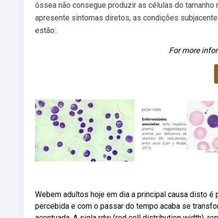
óssea não consegue produzir as células do tamanho n
apresente sintomas diretos, as condições subjacente
estão:.
For more infor
Webem adultos hoje em dia a principal causa disto é 
percebida e com o passar do tempo acaba se transfo
acentuada. A sigla rdw (red cell distribution width), re