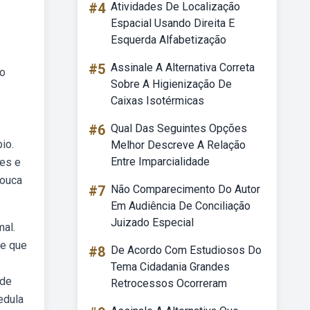
#4
Atividades De Localização
Espacial Usando Direita E
Esquerda Alfabetização
#5
Assinale A Alternativa Correta
ão
Sobre A Higienização De
Caixas Isotérmicas
#6
Qual Das Seguintes Opções
io.
Melhor Descreve A Relação
Entre Imparcialidade
res e
pouca
#7
Não Comparecimento Do Autor
Em Audiência De Conciliação
Juizado Especial
mal.
te que
#8
De Acordo Com Estudiosos Do
Tema Cidadania Grandes
 de
Retrocessos Ocorreram
edula