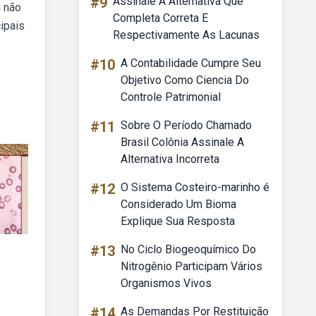
#9
Assinale A Alternativa Que
i não
Completa Correta E
ipais
Respectivamente As Lacunas
#10
A Contabilidade Cumpre Seu
Objetivo Como Ciencia Do
Controle Patrimonial
#11
Sobre O Período Chamado
Brasil Colônia Assinale A
Alternativa Incorreta
#12
O Sistema Costeiro-marinho é
Considerado Um Bioma
Explique Sua Resposta
#13
No Ciclo Biogeoquímico Do
Nitrogênio Participam Vários
Organismos Vivos
#14
As Demandas Por Restituição
.