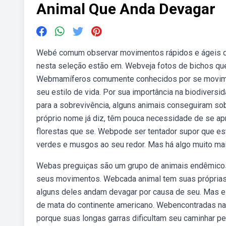
Animal Que Anda Devagar
Webé comum observar movimentos rápidos e ágeis de
nesta seleção estão em. Webveja fotos de bichos que 
Webmamíferos comumente conhecidos por se movimen
seu estilo de vida. Por sua importância na biodivers
para a sobrevivência, alguns animais conseguiram sob
próprio nome já diz, têm pouca necessidade de se apr
florestas que se. Webpode ser tentador supor que est
verdes e musgos ao seu redor. Mas há algo muito mai
Webas preguiças são um grupo de animais endêmicos 
seus movimentos. Webcada animal tem suas próprias c
alguns deles andam devagar por causa de seu. Mas es
de mata do continente americano. Webencontradas na a
porque suas longas garras dificultam seu caminhar pel