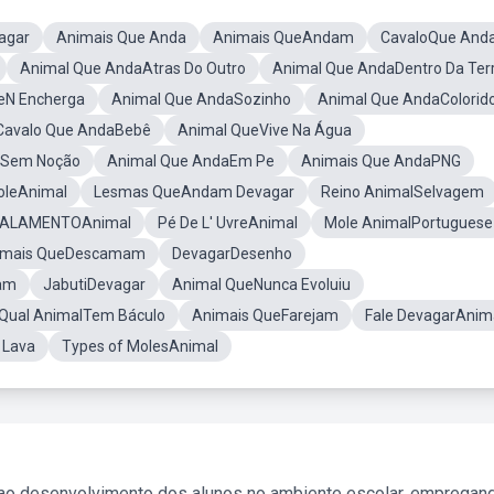
agar
Animais Que Anda
Animais QueAndam
CavaloQue And
Animal Que AndaAtras Do Outro
Animal Que AndaDentro Da Ter
eN Encherga
Animal Que AndaSozinho
Animal Que AndaColorid
Cavalo Que AndaBebê
Animal QueVive Na Água
 Sem Noção
Animal Que AndaEm Pe
Animais Que AndaPNG
oleAnimal
Lesmas QueAndam Devagar
Reino AnimalSelvagem
ALAMENTOAnimal
Pé De L' UvreAnimal
Mole AnimalPortuguese
imais QueDescamam
DevagarDesenho
tam
JabutiDevagar
Animal QueNunca Evoluiu
Qual AnimalTem Báculo
Animais QueFarejam
Fale DevagarAni
 Lava
Types of MolesAnimal
 ao desenvolvimento dos alunos no ambiente escolar, empregan