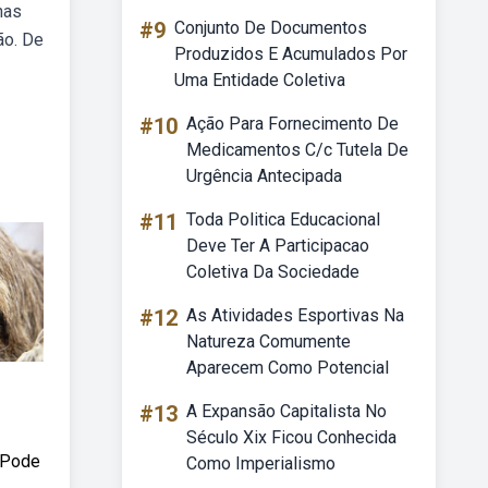
nas
#9
Conjunto De Documentos
ão. De
Produzidos E Acumulados Por
Uma Entidade Coletiva
#10
Ação Para Fornecimento De
Medicamentos C/c Tutela De
Urgência Antecipada
#11
Toda Politica Educacional
Deve Ter A Participacao
Coletiva Da Sociedade
#12
As Atividades Esportivas Na
Natureza Comumente
Aparecem Como Potencial
#13
A Expansão Capitalista No
Século Xix Ficou Conhecida
. Pode
Como Imperialismo