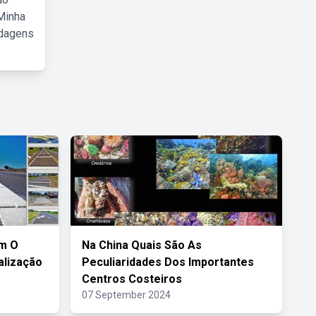
Minha
rdagens
m O
Na China Quais São As
alização
Peculiaridades Dos Importantes
Centros Costeiros
07 September 2024