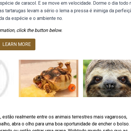
spécie de caracol. E se move em velocidade. Dorme o dia todo 
s tartarugas levam a sério o lema a pressa é inimiga da perfeiç
da da espécie e o ambiente no.
mation, click the button below.
LEARN MORE
, estão realmente entre os animais terrestres mais vagarosos,
balho, abra o olho para uma boa oportunidade de encher o bolso
perando ou então entrar uma grana. Webtodo mundo sabe que as