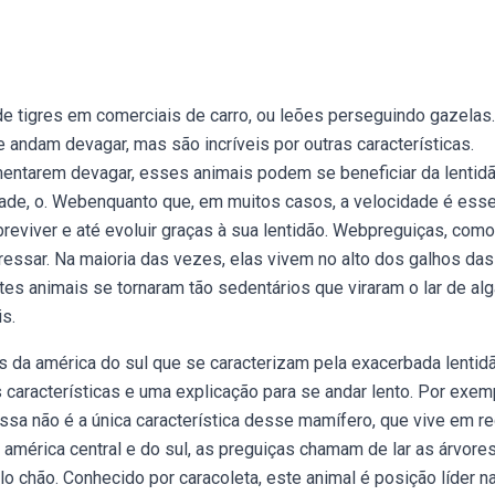
 tigres em comerciais de carro, ou leões perseguindo gazelas
andam devagar, mas são incríveis por outras características.
tarem devagar, esses animais podem se beneficiar da lentid
idade, o. Webenquanto que, em muitos casos, a velocidade é esse
reviver e até evoluir graças à sua lentidão. Webpreguiças, como
essar. Na maioria das vezes, elas vivem no alto dos galhos das
es animais se tornaram tão sedentários que viraram o lar de al
s.
da américa do sul que se caracterizam pela exacerbada lentid
aracterísticas e uma explicação para se andar lento. Por exem
sa não é a única característica desse mamífero, que vive em r
mérica central e do sul, as preguiças chamam de lar as árvores
o chão. Conhecido por caracoleta, este animal é posição líder n