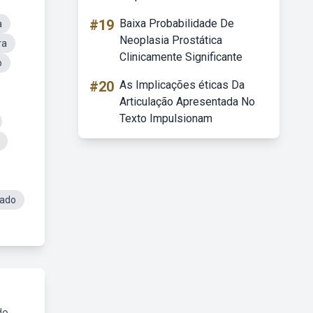
#19
Baixa Probabilidade De
a
Neoplasia Prostática
ra
Clinicamente Significante
o
#20
As Implicações éticas Da
Articulação Apresentada No
Texto Impulsionam
mado
do