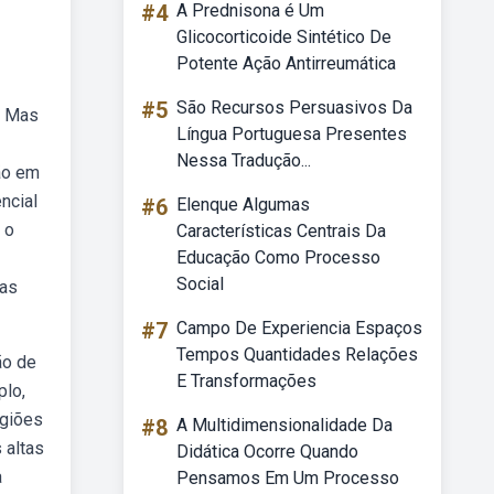
#4
A Prednisona é Um
Glicocorticoide Sintético De
Potente Ação Antirreumática
#5
São Recursos Persuasivos Da
. Mas
Língua Portuguesa Presentes
Nessa Tradução...
ão em
ncial
#6
Elenque Algumas
 o
Características Centrais Da
Educação Como Processo
Social
gas
#7
Campo De Experiencia Espaços
Tempos Quantidades Relações
ão de
E Transformações
plo,
egiões
#8
A Multidimensionalidade Da
 altas
Didática Ocorre Quando
a
Pensamos Em Um Processo