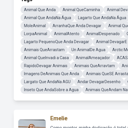
Animal Que Anda
Animal QueCaminha
Animal Dev
Animal Que AndaNa Água
Lagarto Que AndaNa Água
MoleAnimal
ArranhaQue Anda Devagar
Animal Qu
LorpaAnimal
AnimalAtento
AnimalDespenado
Lagarto PequenoQue Anda Devagar
Animal DevagarE
Animais QueArrastam
Un AnimalDe Agua
Arctic M
Animal QueInvadi a Casa
AnimalAmeaçador
ACAS
RapidoDevagar Animais
Animais QueArravtam
An
Imagens DeAnimais Que Anda
Animais QueSE Arras
Largato Que AndaNa AGU
Andar DevagarDesenho
Inseto Que AndaSobre a Agua
Animais QueAndam Na
Emelie
Como mentor, minha dedicação é total