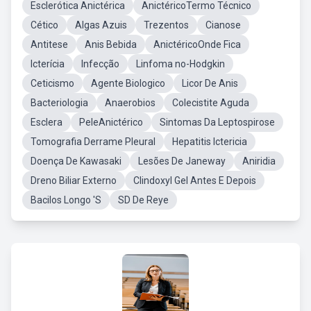
Esclerótica Anictérica
AnictéricoTermo Técnico
Cético
Algas Azuis
Trezentos
Cianose
Antitese
Anis Bebida
AnictéricoOnde Fica
Icterícia
Infecção
Linfoma no-Hodgkin
Ceticismo
Agente Biologico
Licor De Anis
Bacteriologia
Anaerobios
Colecistite Aguda
Esclera
PeleAnictérico
Sintomas Da Leptospirose
Tomografia Derrame Pleural
Hepatitis Ictericia
Doença De Kawasaki
Lesões De Janeway
Aniridia
Dreno Biliar Externo
Clindoxyl Gel Antes E Depois
Bacilos Longo 'S
SD De Reye