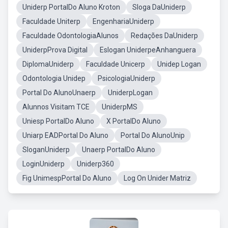
Uniderp PortalDo Aluno Kroton
Sloga DaUniderp
Faculdade Uniterp
EngenhariaUniderp
Faculdade OdontologiaAlunos
Redações DaUniderp
UniderpProva Digital
Eslogan UniderpeAnhanguera
DiplomaUniderp
Faculdade Unicerp
Unidep Logan
Odontologia Unidep
PsicologiaUniderp
Portal Do AlunoUnaerp
UniderpLogan
Alunnos Visitam TCE
UniderpMS
Uniesp PortalDo Aluno
X PortalDo Aluno
Uniarp EADPortal Do Aluno
Portal Do AlunoUnip
SloganUniderp
Unaerp PortalDo Aluno
LoginUniderp
Uniderp360
Fig UnimespPortal Do Aluno
Log On Unider Matriz