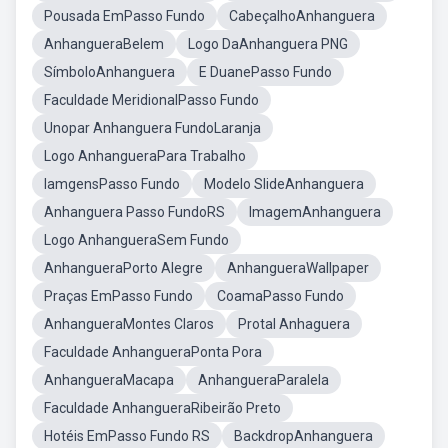
Pousada EmPasso Fundo
CabeçalhoAnhanguera
AnhangueraBelem
Logo DaAnhanguera PNG
SímboloAnhanguera
E DuanePasso Fundo
Faculdade MeridionalPasso Fundo
Unopar Anhanguera FundoLaranja
Logo AnhangueraPara Trabalho
IamgensPasso Fundo
Modelo SlideAnhanguera
Anhanguera Passo FundoRS
ImagemAnhanguera
Logo AnhangueraSem Fundo
AnhangueraPorto Alegre
AnhangueraWallpaper
Praças EmPasso Fundo
CoamaPasso Fundo
AnhangueraMontes Claros
Protal Anhaguera
Faculdade AnhangueraPonta Pora
AnhangueraMacapa
AnhangueraParalela
Faculdade AnhangueraRibeirão Preto
Hotéis EmPasso Fundo RS
BackdropAnhanguera