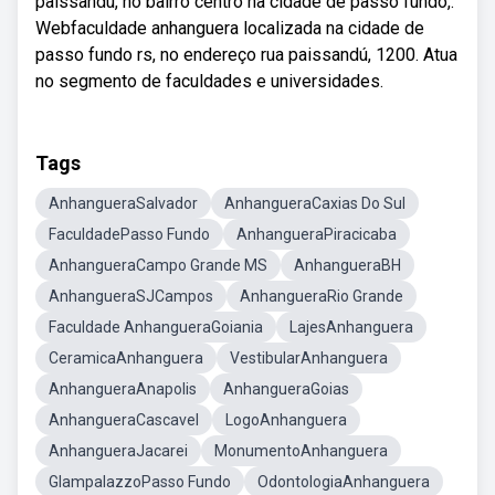
paissandu, no bairro centro na cidade de passo fundo,.
Webfaculdade anhanguera localizada na cidade de
passo fundo rs, no endereço rua paissandú, 1200. Atua
no segmento de faculdades e universidades.
Tags
AnhangueraSalvador
AnhangueraCaxias Do Sul
FaculdadePasso Fundo
AnhangueraPiracicaba
AnhangueraCampo Grande MS
AnhangueraBH
AnhangueraSJCampos
AnhangueraRio Grande
Faculdade AnhangueraGoiania
LajesAnhanguera
CeramicaAnhanguera
VestibularAnhanguera
AnhangueraAnapolis
AnhangueraGoias
AnhangueraCascavel
LogoAnhanguera
AnhangueraJacarei
MonumentoAnhanguera
GlampalazzoPasso Fundo
OdontologiaAnhanguera