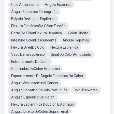
Colo Ascendente
Angulo Espenico
ÂnguloEsplenico Tomografia
Biópsia DeÂngulo Esplênico
Flexura EsplênicaDo Cólon Função
Parte Do CólonFlexura Hepática
Colon Direito
Intestino CólonDescendente
Angulo Hepatico
Flexura DireitDo Colo
Flexura Esplenica
Vaso LienalEsplênico
Sinal Do CólonAmputado
Estreitamento DoColon
Caamadas DoColon Anatomia
Espassamento DoAngulo Esplenico Do Colon
ÂnguloVesicoseminal Cancer
Angulo Hepatico DoColo Português
Colo Tranverso
Angulo Esplenico Del Colon
Flexura Esplenmica DoColon Estomago
Angulo Direito DoColon Suprarrenal