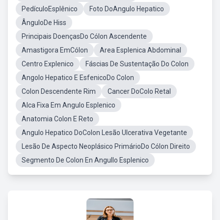
PedículoEsplênico
Foto DoAngulo Hepatico
ÂnguloDe Hiss
Principais DoençasDo Cólon Ascendente
Amastigora EmCólon
Area Esplenica Abdominal
Centro Explenico
Fáscias De Sustentação Do Colon
Angolo Hepatico E EsfenicoDo Colon
Colon Descendente Rim
Cancer DoColo Retal
Alca Fixa Em Angulo Esplenico
Anatomia Colon E Reto
Angulo Hepatico DoColon Lesão Ulcerativa Vegetante
Lesão De Aspecto Neoplásico PrimárioDo Cólon Direito
Segmento De Colon En Angullo Esplenico