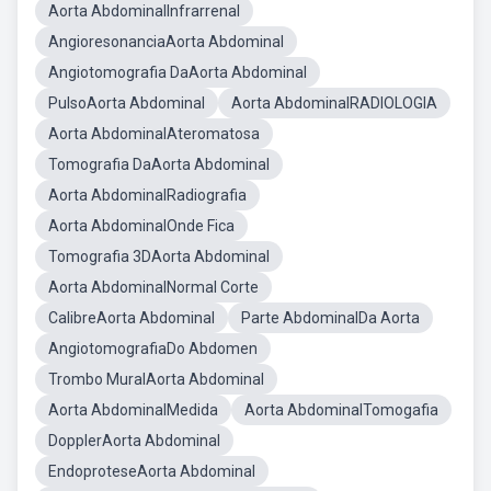
Aorta AbdominalInfrarrenal
AngioresonanciaAorta Abdominal
Angiotomografia DaAorta Abdominal
PulsoAorta Abdominal
Aorta AbdominalRADIOLOGIA
Aorta AbdominalAteromatosa
Tomografia DaAorta Abdominal
Aorta AbdominalRadiografia
Aorta AbdominalOnde Fica
Tomografia 3DAorta Abdominal
Aorta AbdominalNormal Corte
CalibreAorta Abdominal
Parte AbdominalDa Aorta
AngiotomografiaDo Abdomen
Trombo MuralAorta Abdominal
Aorta AbdominalMedida
Aorta AbdominalTomogafia
DopplerAorta Abdominal
EndoproteseAorta Abdominal