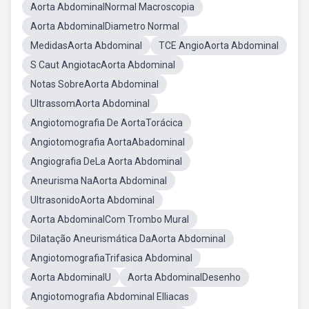
Aorta AbdominalNormal Macroscopia
Aorta AbdominalDiametro Normal
MedidasAorta Abdominal
TCE AngioAorta Abdominal
S Caut AngiotacAorta Abdominal
Notas SobreAorta Abdominal
UltrassomAorta Abdominal
Angiotomografia De AortaTorácica
Angiotomografia AortaAbadominal
Angiografia DeLa Aorta Abdominal
Aneurisma NaAorta Abdominal
UltrasonidoAorta Abdominal
Aorta AbdominalCom Trombo Mural
Dilatação Aneurismática DaAorta Abdominal
AngiotomografiaTrifasica Abdominal
Aorta AbdominalU
Aorta AbdominalDesenho
Angiotomografia Abdominal EIliacas