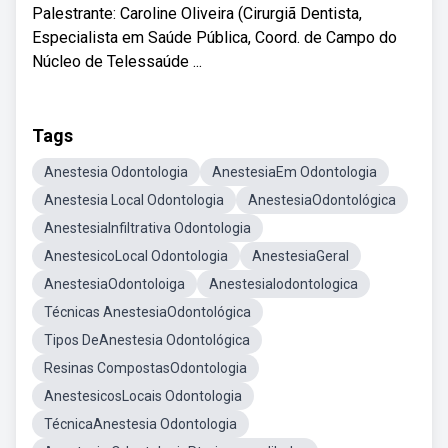
Palestrante: Caroline Oliveira (Cirurgiã Dentista,
Especialista em Saúde Pública, Coord. de Campo do
Núcleo de Telessaúde ...
Tags
Anestesia Odontologia
AnestesiaEm Odontologia
Anestesia Local Odontologia
AnestesiaOdontológica
AnestesiaInfiltrativa Odontologia
AnestesicoLocal Odontologia
AnestesiaGeral
AnestesiaOdontoloiga
AnestesiaIodontologica
Técnicas AnestesiaOdontológica
Tipos DeAnestesia Odontológica
Resinas CompostasOdontologia
AnestesicosLocais Odontologia
TécnicaAnestesia Odontologia