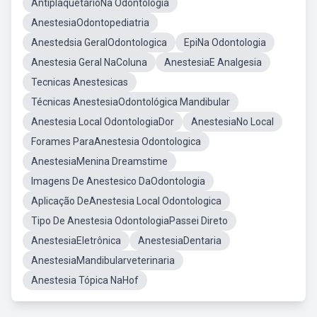
AntiplaquetárioNa Odontologia
AnestesiaOdontopediatria
Anestedsia GeralOdontologica
EpiNa Odontologia
Anestesia Geral NaColuna
AnestesiaE Analgesia
Tecnicas Anestesicas
Técnicas AnestesiaOdontológica Mandibular
Anestesia Local OdontologiaDor
AnestesiaNo Local
Forames ParaAnestesia Odontologica
AnestesiaMenina Dreamstime
Imagens De Anestesico DaOdontologia
Aplicação DeAnestesia Local Odontologica
Tipo De Anestesia OdontologiaPassei Direto
AnestesiaEletrônica
AnestesiaDentaria
AnestesiaMandibularveterinaria
Anestesia Tópica NaHof