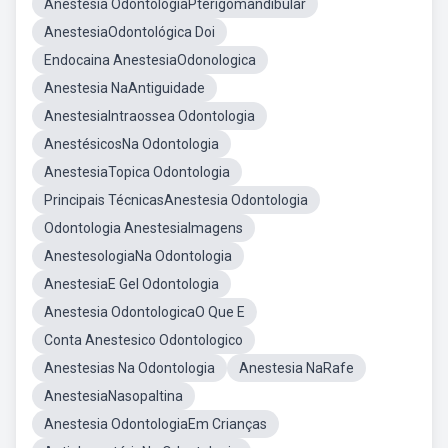
Anestesia OdontologiaPterigomandibular
AnestesiaOdontológica Doi
Endocaina AnestesiaOdonologica
Anestesia NaAntiguidade
AnestesiaIntraossea Odontologia
AnestésicosNa Odontologia
AnestesiaTopica Odontologia
Principais TécnicasAnestesia Odontologia
Odontologia AnestesiaImagens
AnestesologiaNa Odontologia
AnestesiaE Gel Odontologia
Anestesia OdontologicaO Que E
Conta Anestesico Odontologico
Anestesias Na Odontologia
Anestesia NaRafe
AnestesiaNasopaltina
Anestesia OdontologiaEm Crianças