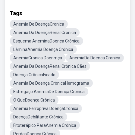
Tags
Anemia De DoençaCronica
Anemia Da DoençaRenal Crônica
Esquema AneminaDoença Crônica
LâminaAnemia Doença Crônica
AnemiaCronica Doenmça
AnemiaDa Doenca Cronica
Anemia Da DoençaRenal Crônica Cães
Doença CrônicaFicado
Anemia De Doença CrônicaHemograma
Esfregaço AnemiaDe Doença Cronica
O QueDoença Crônica
Anemia Ferropriva DoençaCronica
DoençaDebilitante Crônica
Fitoterápico ParaAnemia Crônica
PerdasDoença Crônica