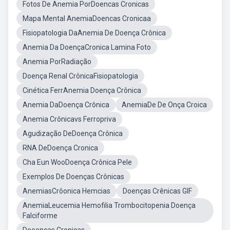
Fotos De Anemia PorDoencas Cronicas
Mapa Mental AnemiaDoencas Cronicaa
Fisiopatologia DaAnemia De Doença Crônica
Anemia Da DoençaCronica Lamina Foto
Anemia PorRadiação
Doença Renal CrônicaFisiopatologia
Cinética FerrAnemia Doença Crônica
Anemia DaDoença Crônica
AnemiaDe De Onça Croica
Anemia Crônicavs Ferropriva
Agudização DeDoença Crônica
RNA DeDoença Cronica
Cha Eun WooDoença Crônica Pele
Exemplos De Doenças Crônicas
AnemiasCrôonica Hemcias
Doenças Crênicas GIF
AnemiaLeucemia Hemofilia Trombocitopenia Doença
Falciforme