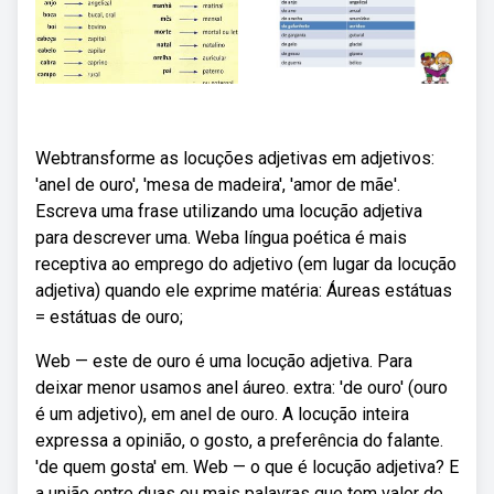
Webtransforme as locuções adjetivas em adjetivos:
'anel de ouro', 'mesa de madeira', 'amor de mãe'.
Escreva uma frase utilizando uma locução adjetiva
para descrever uma. Weba língua poética é mais
receptiva ao emprego do adjetivo (em lugar da locução
adjetiva) quando ele exprime matéria: Áureas estátuas
= estátuas de ouro;
Web — este de ouro é uma locução adjetiva. Para
deixar menor usamos anel áureo. extra: 'de ouro' (ouro
é um adjetivo), em anel de ouro. A locução inteira
expressa a opinião, o gosto, a preferência do falante.
'de quem gosta' em. Web — o que é locução adjetiva? E
a união entre duas ou mais palavras que tem valor de