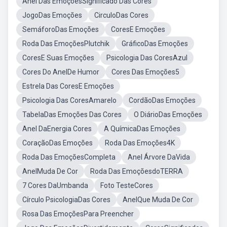
Anel Das EmoçõesSignificado Das Cores
JogoDas Emoções
CirculoDas Cores
SemáforoDas Emoções
CoresE Emoções
Roda Das EmoçõesPlutchik
GráficoDas Emoções
CoresE Suas Emoções
Psicologia Das CoresAzul
Cores Do AnelDe Humor
Cores Das Emoções5
Estrela Das CoresE Emoções
Psicologia Das CoresAmarelo
CordãoDas Emoções
TabelaDas Emoções Das Cores
O DiárioDas Emoções
Anel DaEnergia Cores
A QuímicaDas Emoções
CoraçãoDas Emoções
Roda Das Emoções4K
Roda Das EmoçõesCompleta
Anel Árvore DaVida
AnelMuda De Cor
Roda Das EmoçõesdoTERRA
7 Cores DaUmbanda
Foto TesteCores
Círculo PsicologiaDas Cores
AnelQue Muda De Cor
Rosa Das EmoçõesPara Preencher