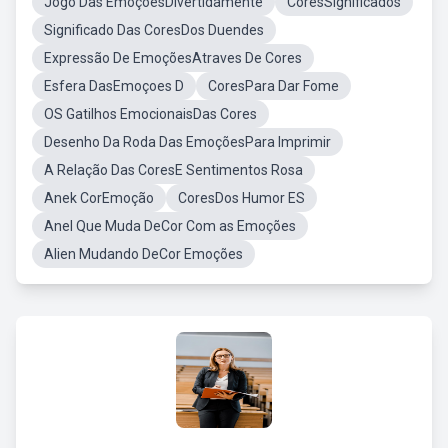
Jogo Das EmoçõesDivertidamente
CoresSignificados
Significado Das CoresDos Duendes
Expressão De EmoçõesAtraves De Cores
Esfera DasEmoçoes D
CoresPara Dar Fome
OS Gatilhos EmocionaisDas Cores
Desenho Da Roda Das EmoçõesPara Imprimir
A Relação Das CoresE Sentimentos Rosa
Anek CorEmoção
CoresDos Humor ES
Anel Que Muda DeCor Com as Emoções
Alien Mudando DeCor Emoções