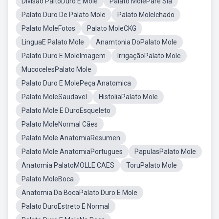
Divisão PaltoDuro E Mole
Palato MolePare Sia
Palato Duro De Palato Mole
Palato MoleIchado
Palato MoleFotos
Palato MoleCKG
LinguaE Palato Mole
Anamtonia DoPalato Mole
Palato Duro E MoleImagem
IrrigaçãoPalato Mole
MucocelesPalato Mole
Palato Duro E MolePeça Anatomica
Palato MoleSaudavel
HistoliaPalato Mole
Palato Mole E DuroEsqueleto
Palato MoleNormal Cães
Palato Mole AnatomiaResumen
Palato Mole AnatomiaPortugues
PapulasPalato Mole
Anatomia PalatoMOLLE CAES
ToruPalato Mole
Palato MoleBoca
Anatomia Da BocaPalato Duro E Mole
Palato DuroEstreto E Normal