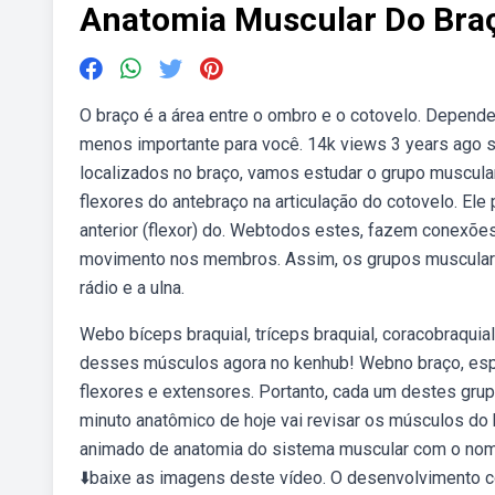
Anatomia Muscular Do Bra
O braço é a área entre o ombro e o cotovelo. Depen
menos importante para você. 14k views 3 years ago 
localizados no braço, vamos estudar o grupo muscular
flexores do antebraço na articulação do cotovelo. El
anterior (flexor) do. Webtodos estes, fazem conexõ
movimento nos membros. Assim, os grupos muscular
rádio e a ulna.
Webo bíceps braquial, tríceps braquial, coracobraquia
desses músculos agora no kenhub! Webno braço, espe
flexores e extensores. Portanto, cada um destes grup
minuto anatômico de hoje vai revisar os músculos d
animado de anatomia do sistema muscular com o nome
⬇️baixe as imagens deste vídeo. O desenvolvimento co