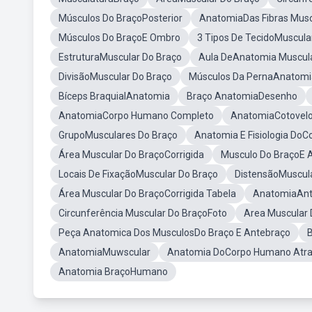
Músculos Do BraçoPosterior
AnatomiaDas Fibras Musc
Músculos Do BraçoE Ombro
3 Tipos De TecidoMuscula
EstruturaMuscular Do Braço
Aula DeAnatomia Muscul
DivisãoMuscular Do Braço
Músculos Da PernaAnatomi
Bíceps BraquialAnatomia
Braço AnatomiaDesenho
AnatomiaCorpo Humano Completo
AnatomiaCotovel
GrupoMusculares Do Braço
Anatomia E Fisiologia Do
Área Muscular Do BraçoCorrigida
Musculo Do BraçoE 
Locais De FixaçãoMuscular Do Braço
DistensãoMuscul
Área Muscular Do BraçoCorrigida Tabela
AnatomiaAnt
Circunferência Muscular Do BraçoFoto
Area Muscular 
Peça Anatomica Dos MusculosDo Braço E Antebraço
AnatomiaMuwscular
Anatomia DoCorpo Humano Atr
Anatomia BraçoHumano