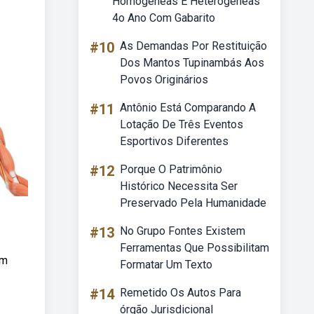
Homogêneas E Heterogêneas
4o Ano Com Gabarito
#10
As Demandas Por Restituição
Dos Mantos Tupinambás Aos
Povos Originários
#11
Antônio Está Comparando A
Lotação De Três Eventos
Esportivos Diferentes
#12
Porque O Patrimônio
Histórico Necessita Ser
Preservado Pela Humanidade
#13
No Grupo Fontes Existem
Ferramentas Que Possibilitam
em
Formatar Um Texto
#14
Remetido Os Autos Para
órgão Jurisdicional