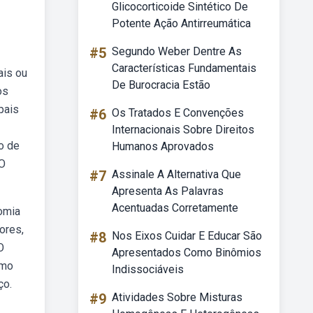
Glicocorticoide Sintético De
Potente Ação Antirreumática
#5
Segundo Weber Dentre As
Características Fundamentais
ais ou
De Burocracia Estão
os
pais
#6
Os Tratados E Convenções
Internacionais Sobre Direitos
o de
Humanos Aprovados
 O
#7
Assinale A Alternativa Que
Apresenta As Palavras
Acentuadas Corretamente
tomia
ores,
#8
Nos Eixos Cuidar E Educar São
O
Apresentados Como Binômios
umo
Indissociáveis
ço.
#9
Atividades Sobre Misturas