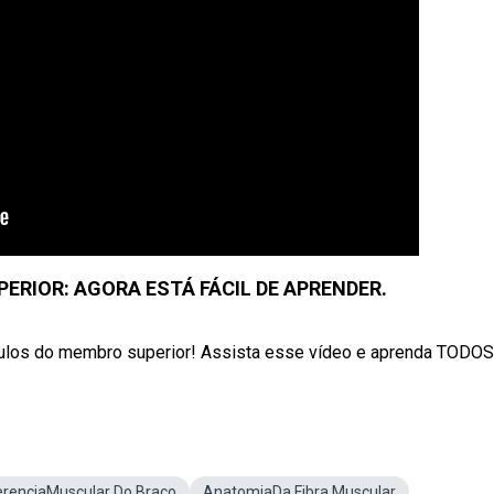
RIOR: AGORA ESTÁ FÁCIL DE APRENDER.
culos do membro superior! Assista esse vídeo e aprenda TODOS o
erenciaMuscular Do Braço
AnatomiaDa Fibra Muscular