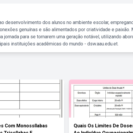
 ao desenvolvimento dos alunos no ambiente escolar, empregan
nexões genuínas e são alimentados por criatividade e paixão. 
a jornada para se tornarem uma geração notável, utilizando abo
ipais instituições acadêmicas do mundo - dsw.aau.edu.et.
es Com Monossílabas
Quais Os Limites De Dose
s Trissílabas E
Ao Indivíduo Ocupacional