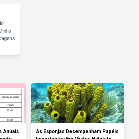
do
Minha
rdagens
s Anuais
As Esponjas Desempenham Papéis
mente
Importantes Em Muitos Habitats