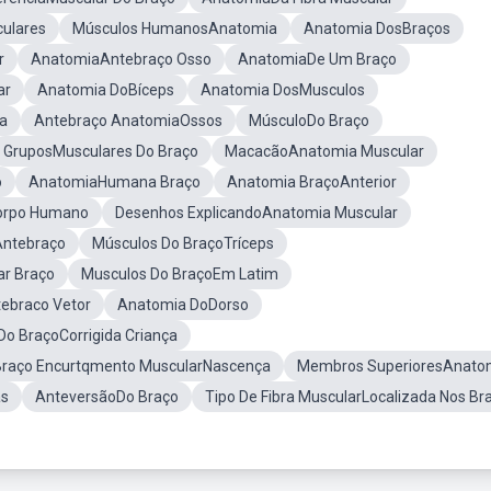
ulares
Músculos HumanosAnatomia
Anatomia DosBraços
r
AnatomiaAntebraço Osso
AnatomiaDe Um Braço
ar
Anatomia DoBíceps
Anatomia DosMusculos
a
Antebraço AnatomiaOssos
MúsculoDo Braço
GruposMusculares Do Braço
MacacãoAnatomia Muscular
o
AnatomiaHumana Braço
Anatomia BraçoAnterior
Corpo Humano
Desenhos ExplicandoAnatomia Muscular
Antebraço
Músculos Do BraçoTríceps
ar Braço
Musculos Do BraçoEm Latim
ebraco Vetor
Anatomia DoDorso
Do BraçoCorrigida Criança
Braço Encurtqmento MuscularNascença
Membros SuperioresAnato
as
AnteversãoDo Braço
Tipo De Fibra MuscularLocalizada Nos Br