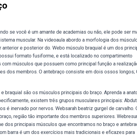
ço
dendo se você é um amante de academias ou não, ele pode ser m
sistema muscular. Na videoaula abordo a morfologia dos múscul
 anterior e posterior do. Webo músculo braquial é um dos princi
e possui formato fusiforme, e está localizado no compartimento
es com músculos que possuem como principal função a realizaçã
es dos membros. O antebraço consiste em dois ossos longos;
l e braquial são os músculos principais do braço. Aprenda a ana
cificamente, existem três grupos musculares principais: Abdut
os é inervado por nervos. Websarah beatriz gurgel de carvalho. 
o braço, região tão importante dos membros superiores. Webres
 dos principais músculos que encontramos no braço e antebra
m barra é um dos exercícios mais tradicionais e eficazes para