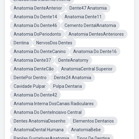
Anatomia DenteAnterior
Dente47 Anatomia
Anatomia Do Dente14
Anatomia Dente11
Anatomia Do Dente46
Cemento DentalAnatomia
Anatomia DoPeriodonto
Anatomia DentesAnteriores
Dentina
NervosDos Dentes
Anatomia Do DenteCanino
Anatomia Do Dente16
Anatomia Dente37
DenteAnatomy
Anatomia DenteCão
AnatomiaCentral Superior
DentePor Dentro
Dente24 Anatomia
Cavidade Pulpar
Polpa Dentaria
Anatomia Do Dente42
Anatomia Interna DosCanais Radiculares
Anatomia Do DenteIncisivo Central
Dentes AnatomiaDesenho
Elementos Dentarios
AnatomiaDental Humana
AnatomiaBebe
Papilas GustativasAnatomia
Tipos De Dentina