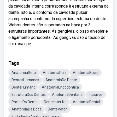
da cavidade interna corresponde à estrutura externa do
dente, isto é, o contorno da cavidade pulpar
acompanha o contorno da superfície externa do dente.
Webos dentes são suportados na boca por 3
estruturas importantes; As gengivas, o osso alveolar e
o ligamento periodontal. As gengivas são o tecido de
cor rosa que.
Tags
AnatomiaRetal
AnatomiaRaiz
AnatomiaBucal
DentesHumanos
AnatomiaDe Dente
DenteHumano
AnatomiaEndodontica
EstruturaDos Dentes
AnatomiaDentaria
Incisivos
PartesDo Dente
DenteInter No
AnatomiaDental
AnatomiaDa Boca
DenteVetor
EndodontiaAnatomia Interna