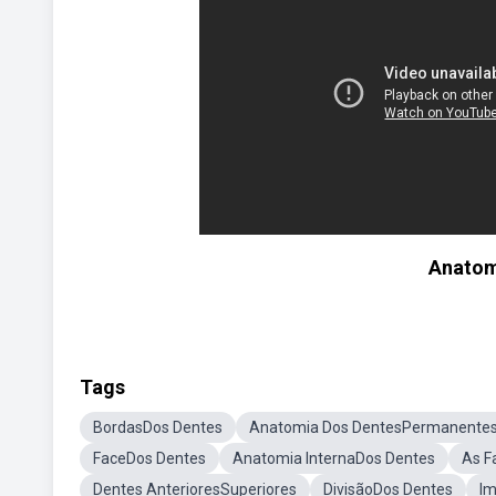
Anatom
Tags
BordasDos Dentes
Anatomia Dos DentesPermanente
FaceDos Dentes
Anatomia InternaDos Dentes
As F
Dentes AnterioresSuperiores
DivisãoDos Dentes
I