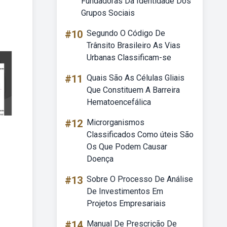
Fundadoras Da Identidade Dos
Grupos Sociais
#10
Segundo O Código De
Trânsito Brasileiro As Vias
Urbanas Classificam-se
#11
Quais São As Células Gliais
Que Constituem A Barreira
Hematoencefálica
#12
Microrganismos
Classificados Como úteis São
Os Que Podem Causar
Doença
#13
Sobre O Processo De Análise
De Investimentos Em
Projetos Empresariais
#14
Manual De Prescrição De