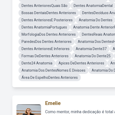
Dentes AnterioresQuais São
Dentes AnatomiaDental
Bossas DentaisDentes Anteriores
DentesDecíduos An
Dentes AnterioresE Posteriores
Anatomia Do Dentes
Dentes AnatomiaPortugues
Anatomia Dente Anterior
MorfologiaDos Dentes Anteriores
DentesReais Anato
ParedesDos Dentes Anteriores
Anatomia Dos Dente
Dentes AnterioresE Inferiores
Anatomia Dente37
A
Formas DeDentes Anteriores
Anatomia Do Dente25
Dente24 Anatomia
Apices DeDentes Anteriores
An
Anatomia Dos DentesNomes E Divisoes
Anatomia Do 
Área De EspelhoDentes Anteriores
Emelie
Como mentor, minha dedicação é total