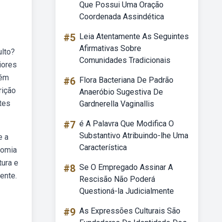
Que Possui Uma Oração
Coordenada Assindética
#5
Leia Atentamente As Seguintes
Afirmativas Sobre
ulto?
Comunidades Tradicionais
iores
tém
#6
Flora Bacteriana De Padrão
rição
Anaeróbio Sugestiva De
tes
Gardnerella Vaginallis
#7
é A Palavra Que Modifica O
Substantivo Atribuindo-lhe Uma
e a
Característica
tomia
tura e
#8
Se O Empregado Assinar A
ente.
Rescisão Não Poderá
Questioná-la Judicialmente
#9
As Expressões Culturais São