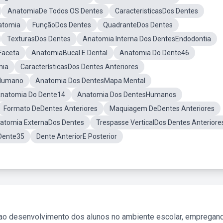
AnatomiaDe Todos OS Dentes
CaracteristicasDos Dentes
atomia
FunçãoDos Dentes
QuadranteDos Dentes
TexturasDos Dentes
Anatomia Interna Dos DentesEndodontia
Faceta
AnatomiaBucal E Dental
Anatomia Do Dente46
mia
CaracterísticasDos Dentes Anteriores
sHumano
Anatomia Dos DentesMapa Mental
natomia Do Dente14
Anatomia Dos DentesHumanos
Formato DeDentes Anteriores
Maquiagem DeDentes Anteriores
atomia ExternaDos Dentes
Trespasse VerticalDos Dentes Anteriore
Dente35
Dente AnteriorE Posterior
 ao desenvolvimento dos alunos no ambiente escolar, empregan