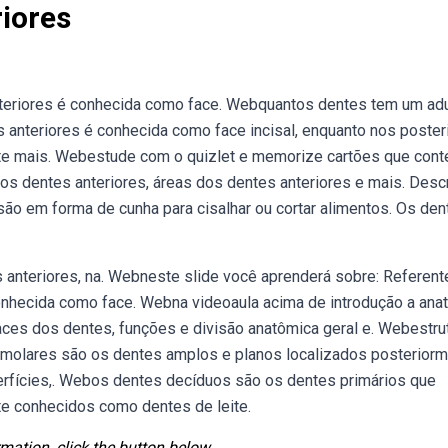
iores
nteriores é conhecida como face. Webquantos dentes tem um ad
 anteriores é conhecida como face incisal, enquanto nos poster
ente mais. Webestude com o quizlet e memorize cartões que con
os dentes anteriores, áreas dos dentes anteriores e mais. Desc
são em forma de cunha para cisalhar ou cortar alimentos. Os den
 anteriores, na. Webneste slide você aprenderá sobre: Referent
onhecida como face. Webna videoaula acima de introdução a ana
aces dos dentes, funções e divisão anatômica geral e. Webestru
s molares são os dentes amplos e planos localizados posteriorm
erfícies,. Webos dentes decíduos são os dentes primários que
e conhecidos como dentes de leite.
mation, click the button below.