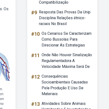
Compatibilização
os. Os
#9
Resposta Das Provas Da Unip
Disciplina Relações étnico-
raciais No Brasil
#10
Os Cenarios Se Caracterizam
Como Bussolas Para
Direcionar As Estrategias
#11
Onde Não Houver Sinalização
Regulamentadora A
Velocidade Máxima Será De
#12
Consequências
Socioambientais Causadas
Pela Produção E Uso De
em
Materiais
ion
ion
#13
Atividades Sobre Animais
rio
es