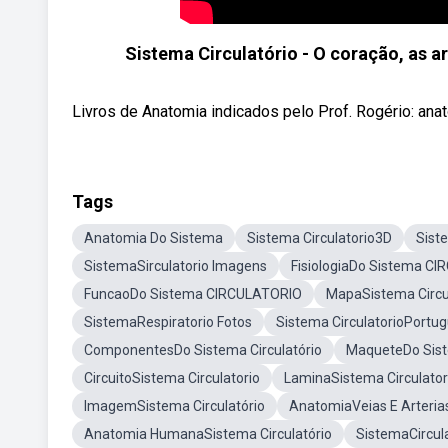
Sistema Circulatório - O coração, as a
Livros de Anatomia indicados pelo Prof. Rogério: anato
Tags
Anatomia Do Sistema
Sistema Circulatorio3D
Sist
SistemaSirculatorio Imagens
FisiologiaDo Sistema C
FuncaoDo Sistema CIRCULATORIO
MapaSistema Circu
SistemaRespiratorio Fotos
Sistema CirculatorioPortu
ComponentesDo Sistema Circulatório
MaqueteDo Sist
CircuitoSistema Circulatorio
LaminaSistema Circulator
ImagemSistema Circulatório
AnatomiaVeias E Arteria
Anatomia HumanaSistema Circulatório
SistemaCircul