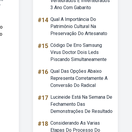
Vertebrados E Invertebrados
y
3 Ano Com Gabarito
#14
Qual A Importância Do
Patrimônio Cultural Na
 o
Preservação Do Artesanato
 o
#15
Código De Erro Samsung
Virus Doctor Dois Leds
Piscando Simultaneamente
#16
Qual Das Opções Abaixo
Representa Corretamente A
Conversão Do Radical
#17
Lucineide Está Na Semana De
Fechamento Das
Demonstrações De Resultado
#18
Considerando As Varias
Etapas Do Processo Do