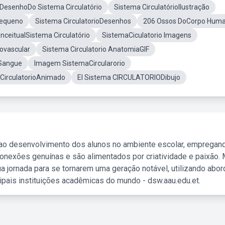
DesenhoDo Sistema Circulatório
Sistema CirculatórioIlustração
Pequeno
Sistema CirculatorioDesenhos
206 Ossos DoCorpo Hum
ceitualSistema Circulatório
SistemaCiculatorio Imagens
ovascular
Sistema Circulatorio AnatomiaGIF
 Sangue
Imagem SistemaCircularorio
CirculatorioAnimado
El Sistema CIRCULATORIODibujo
 ao desenvolvimento dos alunos no ambiente escolar, empregan
nexões genuínas e são alimentados por criatividade e paixão. 
a jornada para se tornarem uma geração notável, utilizando abo
ipais instituições acadêmicas do mundo - dsw.aau.edu.et.