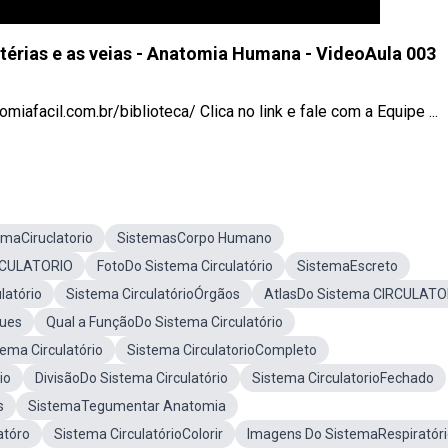
rtérias e as veias - Anatomia Humana - VideoAula 003
miafacil.com.br/biblioteca/ Clica no link e fale com a Equipe ...
emaCiruclatorio
SistemasCorpo Humano
IRCULATORIO
FotoDo Sistema Circulatório
SistemaEscreto
latório
Sistema CirculatórioÓrgãos
AtlasDo Sistema CIRCULATO
gues
Qual a FunçãoDo Sistema Circulatório
ema Circulatório
Sistema CirculatorioCompleto
io
DivisãoDo Sistema Circulatório
Sistema CirculatorioFechado
s
SistemaTegumentar Anatomia
atóro
Sistema CirculatórioColorir
Imagens Do SistemaRespiratór