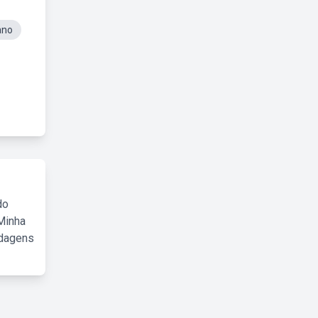
ano
do
Minha
rdagens