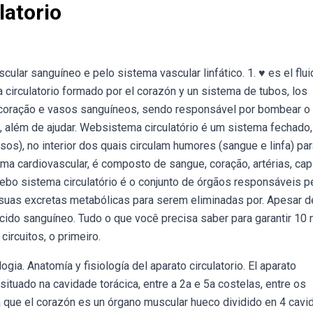
latorio
lar sanguíneo e pelo sistema vascular linfático. 1. ♥ es el flui
a circulatorio formado por el corazón y un sistema de tubos, los
 coração e vasos sanguíneos, sendo responsável por bombear o
o, além de ajudar. Websistema circulatório é um sistema fechado
sos), no interior dos quais circulam humores (sangue e linfa) par
a cardiovascular, é composto de sangue, coração, artérias, cap
ebo sistema circulatório é o conjunto de órgãos responsáveis p
e suas excretas metabólicas para serem eliminadas por. Apesar d
ido sanguíneo. Tudo o que você precisa saber para garantir 10 
ircuitos, o primeiro.
gia. Anatomía y fisiología del aparato circulatorio. El aparato
 situado na cavidade torácica, entre a 2a e 5a costelas, entre os
 que el corazón es un órgano muscular hueco dividido en 4 cav