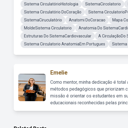
Sistema CirculatórioHistologia
SistemaCircolatorio
Sistema Circulatório DoCoração
Sistema Circulatorio
SistemaCiruculatório
Anatomi DoCoracao
Mapa Con
MoldeSistema Circulatorio
Anatomia Do SistemaCardi
Estruturas Do SistemaCardiovascular
A CirculaçãoDo
Sistema Circulatorio AnatomiaEm Portugues
Sistema 
Emelie
Como mentor, minha dedicação é total
métodos pedagógicos que priorizam co
missão é orientar os estudantes em su
educacionais reconhecidas pelas princ