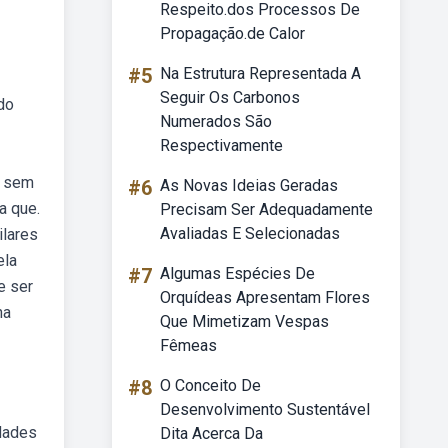
Respeito.dos Processos De
Propagação.de Calor
#5
Na Estrutura Representada A
Seguir Os Carbonos
do
Numerados São
Respectivamente
, sem
#6
As Novas Ideias Geradas
a que.
Precisam Ser Adequadamente
Avaliadas E Selecionadas
ilares
ela
#7
Algumas Espécies De
e ser
Orquídeas Apresentam Flores
na
Que Mimetizam Vespas
Fêmeas
#8
O Conceito De
Desenvolvimento Sustentável
idades
Dita Acerca Da