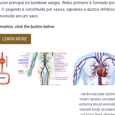
 función principal es bombear sangre. Webo primeiro é formado por
ão. O segundo é constituído por vasos, capilares e ductos linfátic
 envolvido em um saco.
mation, click the button below.
LEARN MORE
cardiovascular syst
heart cardiac circulat
sistema blood animat
vessels body circulato
corazon does diseas