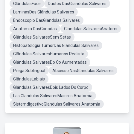
GlândulasFace
Ductos DasGrandulas Salivares
LaminasDas Glândulas Salivares
Endoscopio DasGlandolas Salivares
Anatomia DasGónodas
Glandulas SalivaresAnatomi
Glândulas SalivaresSem Setas
Histopatologia TumorDas Glândulas Salivares
Glândulas SalivaresHumanos Realista
Glândulas SalivaresDo Co Aumentadas
Prega Sublingual
Abcesso NasGlandulas Salivares
GlândulasLabiais
Glândulas SalivaresDois Lados Do Corpo
Las Glandulas SalivaresMaiores Anatomia
SistemdigestivoGlandulas Salivares Anatomia