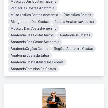
Musculos Das CostasImagens
RegiãoDas Costas Anatomia
MúsculosDas Costas Anatomia
PartesDas Costas
AlongamentoDas Costas
Costas AnatomiaArtistica
Musculo Das CostasFemenino
Anatomia Das CostasAnime
AnatomiaDe Costas
Anatomia Das CostasAcademia
AnatomiaÓrgãos Costas
RegiõesAnatomia Costas
Anatomia CostasEstátua
Anatomia CostasMusculos Female
AnatomiaFeminino De Costas