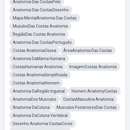
Anatomia Das CostasPele
Anatomia Das CostasDesenho
Mapa MentalAnatomia Das Costas
MusulosDas Costas Anatomia
RegiãsDas Costas Anatomia
Anatomia Das CostasPortuguês
Costas AnatomiaOssea
ÁreaAnatomia Das Costas
Anatomia DaMama Humana
CostasHumanas Anatomia
ImagemCostas Anatomia
Costas AnatomiaSimplificada
Costas AnatomiaHomem
Anatomia DaRegião Inguinal
Homem AnatomyCostas
AnatomiaDos Musculos
CostasMasculina Anatomia
Anatomia DaColuna
Musculos PosterioresDas Costas
Anatomia DaColuna Vertebral
Desenho Anatomia CostasCores