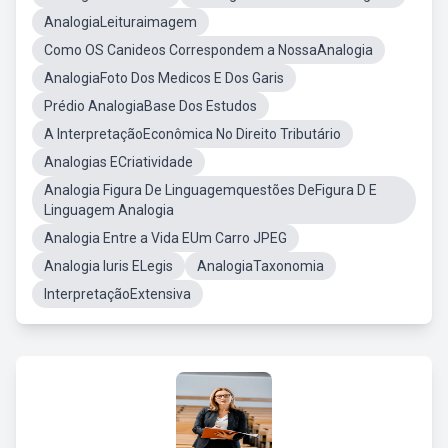
AnalogiaLeituraimagem
Como OS Canideos Correspondem a NossaAnalogia
AnalogiaFoto Dos Medicos E Dos Garis
Prédio AnalogiaBase Dos Estudos
A InterpretaçãoEconômica No Direito Tributário
Analogias ECriatividade
Analogia Figura De Linguagemquestões DeFigura D E
Linguagem Analogia
Analogia Entre a Vida EUm Carro JPEG
Analogia Iuris ELegis
AnalogiaTaxonomia
InterpretaçãoExtensiva