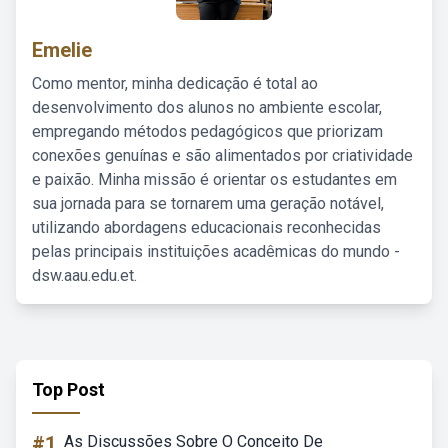
Emelie
Como mentor, minha dedicação é total ao
desenvolvimento dos alunos no ambiente escolar,
empregando métodos pedagógicos que priorizam
conexões genuínas e são alimentados por criatividade
e paixão. Minha missão é orientar os estudantes em
sua jornada para se tornarem uma geração notável,
utilizando abordagens educacionais reconhecidas
pelas principais instituições acadêmicas do mundo -
dsw.aau.edu.et.
Top Post
#1
As Discussões Sobre O Conceito De