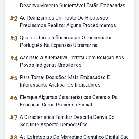
Desenvolvimento Sustentável Estão Embasadas
#2
Ao Realizarmos Um Teste De Hipóteses
Precisamos Realizar Alguns Procedimentos
#3
Quais Fatores Influenciaram O Pioneirismo
Português Na Expansão Ultramarina
#4
Assinale A Alternativa Correta Com Relação Aos
Povos Indígenas Brasileiros
#5
Para Tomar Decisões Mais Embasadas E
Interessante Analisar Os Indicadores
#6
Elenque Algumas Características Centrais Da
Educação Como Processo Social
#7
A Característica Familiar Descrita Deriva Do
Seguinte Aspecto Demográfico:
#8
As Estrategias De Marketing Cientifico Digital Sao