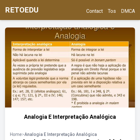
RETOEDU
Contact
Tos
DMCA
Analogia E Interpretação Analógica
Home
>
Analogia E Interpretação Analógica