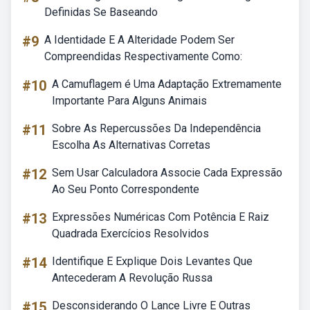
Definidas Se Baseando
#9
A Identidade E A Alteridade Podem Ser
Compreendidas Respectivamente Como:
#10
A Camuflagem é Uma Adaptação Extremamente
Importante Para Alguns Animais
#11
Sobre As Repercussões Da Independência
Escolha As Alternativas Corretas
#12
Sem Usar Calculadora Associe Cada Expressão
Ao Seu Ponto Correspondente
#13
Expressões Numéricas Com Potência E Raiz
Quadrada Exercícios Resolvidos
#14
Identifique E Explique Dois Levantes Que
Antecederam A Revolução Russa
#15
Desconsiderando O Lance Livre E Outras