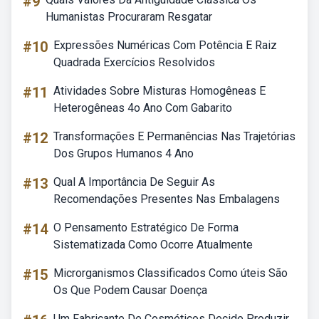
#9
Humanistas Procuraram Resgatar
#10
Expressões Numéricas Com Potência E Raiz
Quadrada Exercícios Resolvidos
#11
Atividades Sobre Misturas Homogêneas E
Heterogêneas 4o Ano Com Gabarito
#12
Transformações E Permanências Nas Trajetórias
Dos Grupos Humanos 4 Ano
#13
Qual A Importância De Seguir As
Recomendações Presentes Nas Embalagens
#14
O Pensamento Estratégico De Forma
Sistematizada Como Ocorre Atualmente
#15
Microrganismos Classificados Como úteis São
Os Que Podem Causar Doença
Um Fabricante De Cosméticos Decide Produzir