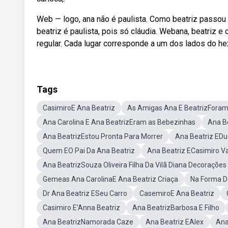
Web — logo, ana não é paulista. Como beatriz passou a 
beatriz é paulista, pois só cláudia. Webana, beatriz
regular. Cada lugar corresponde a um dos lados do he
Tags
CasimiroE Ana Beatriz
As Amigas Ana E BeatrizForam 
Ana Carolina E Ana BeatrizEram as Bebezinhas
Ana B
Ana BeatrizEstou Pronta Para Morrer
Ana Beatriz EDu
Quem EO Pai Da Ana Beatriz
Ana Beatriz ECasimiro V
Ana BeatrizSouza Oliveira Filha Da Vilã Diana Decorações
Gemeas Ana CarolinaE Ana Beatriz Criaça
Na Forma Da
Dr Ana Beatriz ESeu Carro
CasemiroE Ana Beatriz
Casimiro E'Anna Beatriz
Ana BeatrizBarbosa E Filho
Ana BeatrizNamorada Caze
Ana Beatriz EAlex
Ana