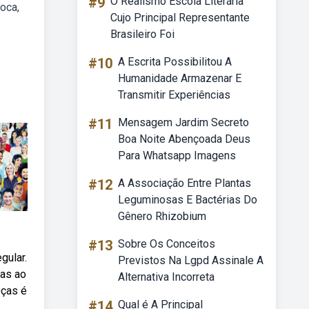
#9
O Realismo Escola Literária
oca,
Cujo Principal Representante
Brasileiro Foi
#10
A Escrita Possibilitou A
Humanidade Armazenar E
Transmitir Experiências
#11
Mensagem Jardim Secreto
Boa Noite Abençoada Deus
Para Whatsapp Imagens
#12
A Associação Entre Plantas
Leguminosas E Bactérias Do
Gênero Rhizobium
#13
Sobre Os Conceitos
gular.
Previstos Na Lgpd Assinale A
das ao
Alternativa Incorreta
oças é
#14
Qual é A Principal