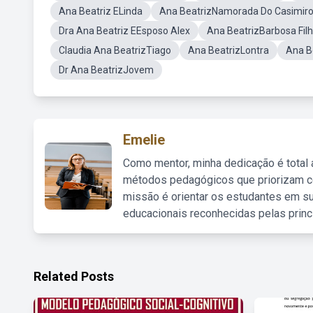
Ana Beatriz ELinda
Ana BeatrizNamorada Do Casimir
Dra Ana Beatriz EEsposo Alex
Ana BeatrizBarbosa Fil
Claudia Ana BeatrizTiago
Ana BeatrizLontra
Ana B
Dr Ana BeatrizJovem
Emelie
Como mentor, minha dedicação é total
métodos pedagógicos que priorizam co
missão é orientar os estudantes em su
educacionais reconhecidas pelas princ
Related Posts