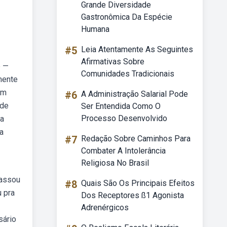
Grande Diversidade
Gastronômica Da Espécie
Humana
#5
Leia Atentamente As Seguintes
Afirmativas Sobre
b —
Comunidades Tradicionais
mente
em
#6
A Administração Salarial Pode
 de
Ser Entendida Como O
Processo Desenvolvido
 a
ma
#7
Redação Sobre Caminhos Para
Combater A Intolerância
Religiosa No Brasil
passou
#8
Quais São Os Principais Efeitos
u pra
Dos Receptores ß1 Agonista
Adrenérgicos
sário