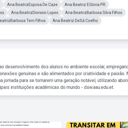
o
Ana BeatrizEsposa De Caze
Ana Beatriz EGloria PR
hos
Ana BeatrizDionisio Lopes
Ana BeatrizBarbosa Silva Filhos
eatrizBarbosa Tem Filhos
Ana Beatriz DeSá Coelho
 ao desenvolvimento dos alunos no ambiente escolar, empregan
nexões genuínas e são alimentados por criatividade e paixão. 
a jornada para se tornarem uma geração notável, utilizando abo
ipais instituições acadêmicas do mundo - dsw.aau.edu.et.