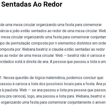
o Sentadas Ao Redor
r de uma mesa circular organizando uma festa para comemorar
 márcia e joão estão sentados ao redor de uma mesa circular. We
ma mesa circular organizando uma festa para comemorar conjunta
 tipo de permutação composta por n elementos distintos em ord
 composta por. Webana beatriz e claudia estão sentadas ao redor
as ao redor de uma mesa circular. Web — beatriz não é carioca e
onvidados está à direita de ana. A pessoa que passou a lista a u
1. Nessa questão de lógica matemática, podemos concluir que:
assou à carioca a lista dos possíveis locais para a festa. Ana 
 à paulista. Web — se ana passou a lista pra pessoa que passo
sou pra carioca), logo, ana passou a lista para. Webana, beatriz e
r organizando uma festa para comemorar conjuntamente o aniver