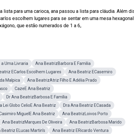
lista para uma carioca, ana passou a lista para cláudia. Além di
 e carlos escolhem lugares para se sentar em uma mesa hexagonal
xágono, que estão numerados de 1 a 6,.
a Uma Livraria
Ana BeatrizBarbora E Familia
eatriz ECarlos Escolhem Lugares
Ana Beatriz ECasemiro
da Malpica
Ana BeatrizAtriz Filho E Adélia Prado
asco
CazeE Ana Beatriz
Dr Ana BeatrizBarbosa E Família
 Lei Globo CelioE Ana Beatriz
Dra Ana Beatriz ECasada
Casimiro MiguelE Ana Beatriz
Ana BeatrizLoivos Porto
Ana BeatrizMarques De Oliveira
Ana BeatrizBarbosa Marido
 Beatriz ELucas Martin's
Ana Beatriz ERicardo Ventura