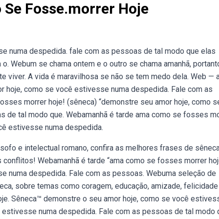
Se Fosse.morrer Hoje
e numa despedida. fale com as pessoas de tal modo que elas
a o. Webum se chama ontem e o outro se chama amanhã, portant
mente viver. A vida é maravilhosa se não se tem medo dela. Web —
r hoje, como se você estivesse numa despedida. Fale com as
osses morrer hoje! (sêneca) “demonstre seu amor hoje, como s
as de tal modo que. Webamanhã é tarde ama como se fosses mo
ocê estivesse numa despedida.
sofo e intelectual romano, confira as melhores frases de sênec
s conflitos! Webamanhã é tarde “ama como se fosses morrer hoj
sse numa despedida. Fale com as pessoas. Webuma seleção de
êneca, sobre temas como coragem, educação, amizade, felicidade
je. Sêneca™ demonstre o seu amor hoje, como se você estives
 estivesse numa despedida. Fale com as pessoas de tal modo 