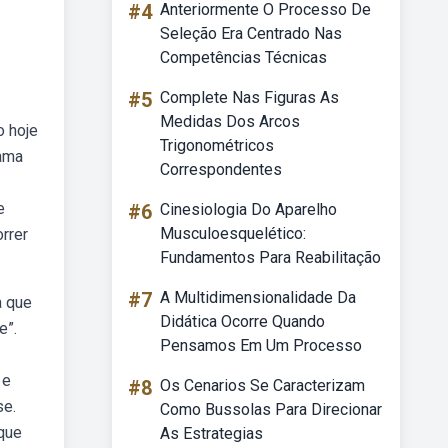
#4
Anteriormente O Processo De
Seleção Era Centrado Nas
Competências Técnicas
#5
Complete Nas Figuras As
Medidas Dos Arcos
o hoje
Trigonométricos
 ama
Correspondentes
e
#6
Cinesiologia Do Aparelho
Musculoesquelético:
rrer
Fundamentos Para Reabilitação
#7
A Multidimensionalidade Da
a que
Didática Ocorre Quando
e”.
Pensamos Em Um Processo
 e
#8
Os Cenarios Se Caracterizam
se.
Como Bussolas Para Direcionar
que
As Estrategias