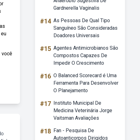
Anaeróbio Sugestiva De
or
Gardnerella Vaginalis
s
#14
As Pessoas De Qual Tipo
las
Sanguíneo São Consideradas
 eu
Doadores Universais
#15
Agentes Antimicrobianos São
e você
Compostos Capazes De
Impedir O Crescimento
#16
O Balanced Scorecard é Uma
Ferramenta Para Desenvolver
O Planejamento
#17
Instituto Municipal De
Medicina Veterinária Jorge
Vaitsman Avaliações
#18
Fan - Pesquisa De
do
Autoanticorpos Dirigidos