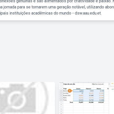
nexões genuínas e são alimentados por criatividade e paixão. 
a jornada para se tornarem uma geração notável, utilizando abo
ipais instituições acadêmicas do mundo - dsw.aau.edu.et.