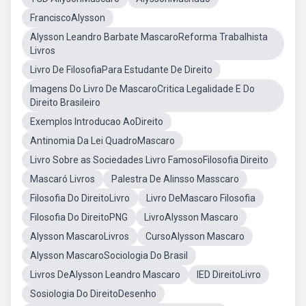
FranciscoAlysson
Alysson Leandro Barbate MascaroReforma Trabalhista
Livros
Livro De FilosofiaPara Estudante De Direito
Imagens Do Livro De MascaroCritica Legalidade E Do
Direito Brasileiro
Exemplos Introducao AoDireito
Antinomia Da Lei QuadroMascaro
Livro Sobre as Sociedades Livro FamosoFilosofia Direito
Mascaró Livros
Palestra De Alinsso Masscaro
Filosofia Do DireitoLivro
Livro DeMascaro Filosofia
Filosofia Do DireitoPNG
LivroAlysson Mascaro
Alysson MascaroLivros
CursoAlysson Mascaro
Alysson MascaroSociologia Do Brasil
Livros DeAlysson Leandro Mascaro
IED DireitoLivro
Sosiologia Do DireitoDesenho