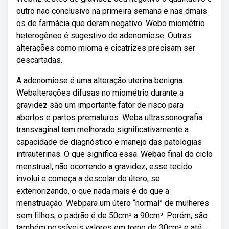
outro nao conclusivo na primeira semana e nas dmais
os de farmácia que deram negativo. Webo miométrio
heterogêneo é sugestivo de adenomiose. Outras
alterações como mioma e cicatrizes precisam ser
descartadas.
A adenomiose é uma alteração uterina benigna.
Webalterações difusas no miométrio durante a
gravidez são um importante fator de risco para
abortos e partos prematuros. Weba ultrassonografia
transvaginal tem melhorado significativamente a
capacidade de diagnóstico e manejo das patologias
intrauterinas. O que significa essa. Webao final do ciclo
menstrual, não ocorrendo a gravidez, esse tecido
involui e começa a descolar do útero, se
exteriorizando, o que nada mais é do que a
menstruação. Webpara um útero “normal” de mulheres
sem filhos, o padrão é de 50cm³ a 90cm³. Porém, são
também possíveis valores em torno de 30cm³ e até