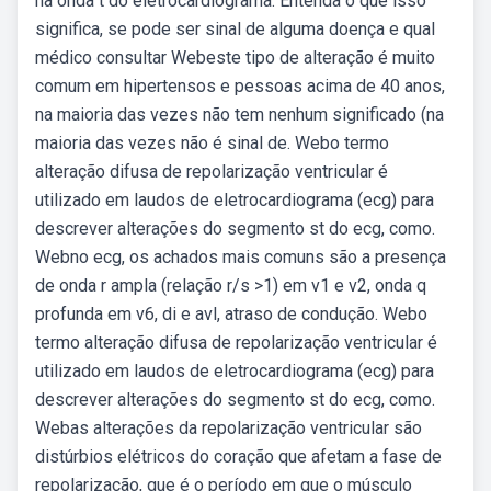
na onda t do eletrocardiograma. Entenda o que isso
significa, se pode ser sinal de alguma doença e qual
médico consultar Webeste tipo de alteração é muito
comum em hipertensos e pessoas acima de 40 anos,
na maioria das vezes não tem nenhum significado (na
maioria das vezes não é sinal de. Webo termo
alteração difusa de repolarização ventricular é
utilizado em laudos de eletrocardiograma (ecg) para
descrever alterações do segmento st do ecg, como.
Webno ecg, os achados mais comuns são a presença
de onda r ampla (relação r/s >1) em v1 e v2, onda q
profunda em v6, di e avl, atraso de condução. Webo
termo alteração difusa de repolarização ventricular é
utilizado em laudos de eletrocardiograma (ecg) para
descrever alterações do segmento st do ecg, como.
Webas alterações da repolarização ventricular são
distúrbios elétricos do coração que afetam a fase de
repolarização, que é o período em que o músculo