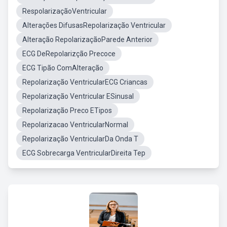
RespolarizaçãoVentricular
Alterações DifusasRepolarização Ventricular
Alteração RepolarizaçãoParede Anterior
ECG DeRepolarizção Precoce
ECG Tipão ComAlteração
Repolarização VentricularECG Criancas
Repolarização Ventricular ESinusal
Repolarização Preco ETipos
Repolarizacao VentricularNormal
Repolarização VentricularDa Onda T
ECG Sobrecarga VentricularDireita Tep