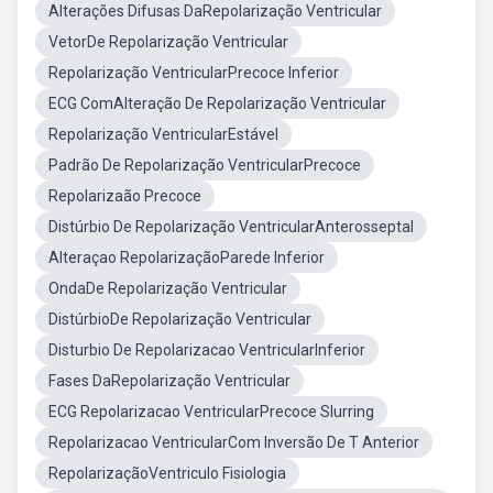
Alterações Difusas DaRepolarização Ventricular
VetorDe Repolarização Ventricular
Repolarização VentricularPrecoce Inferior
ECG ComAlteração De Repolarização Ventricular
Repolarização VentricularEstável
Padrão De Repolarização VentricularPrecoce
Repolarizaão Precoce
Distúrbio De Repolarização VentricularAnterosseptal
Alteraçao RepolarizaçãoParede Inferior
OndaDe Repolarização Ventricular
DistúrbioDe Repolarização Ventricular
Disturbio De Repolarizacao VentricularInferior
Fases DaRepolarização Ventricular
ECG Repolarizacao VentricularPrecoce Slurring
Repolarizacao VentricularCom Inversão De T Anterior
RepolarizaçãoVentriculo Fisiologia