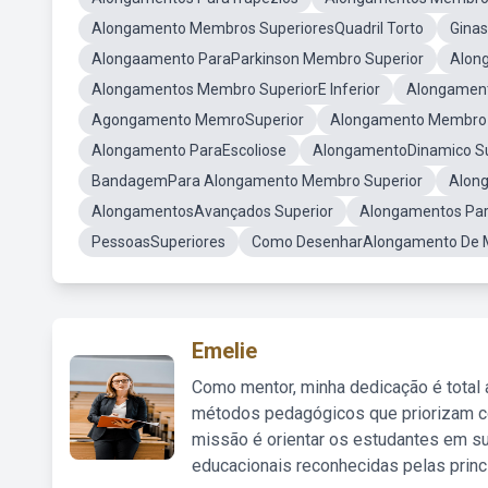
Alongamento Membros SuperioresQuadril Torto
Ginas
Alongaamento ParaParkinson Membro Superior
Along
Alongamentos Membro SuperiorE Inferior
Alongament
Agongamento MemroSuperior
Alongamento Membro 
Alongamento ParaEscoliose
AlongamentoDinamico Su
BandagemPara Alongamento Membro Superior
Alon
AlongamentosAvançados Superior
Alongamentos Par
PessoasSuperiores
Como DesenharAlongamento De 
Emelie
Como mentor, minha dedicação é total
métodos pedagógicos que priorizam co
missão é orientar os estudantes em su
educacionais reconhecidas pelas princ