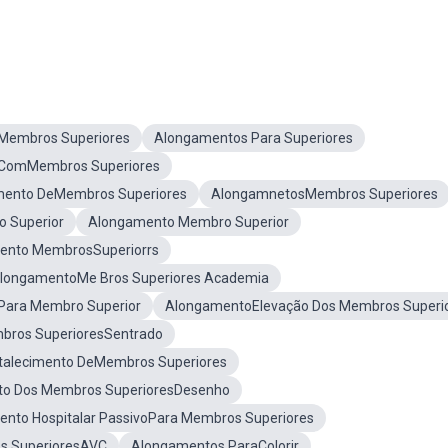
Membros Superiores
Alongamentos Para Superiores
ComMembros Superiores
ento DeMembros Superiores
AlongamnetosMembros Superiores
 Superior
Alongamento Membro Superior
ento MembrosSuperiorrs
longamentoMe Bros Superiores Academia
oPara Membro Superior
AlongamentoElevação Dos Membros Superi
ros SuperioresSentrado
talecimento DeMembros Superiores
o Dos Membros SuperioresDesenho
nto Hospitalar PassivoPara Membros Superiores
s SuperioresAVC
Alongamentos ParaColorir