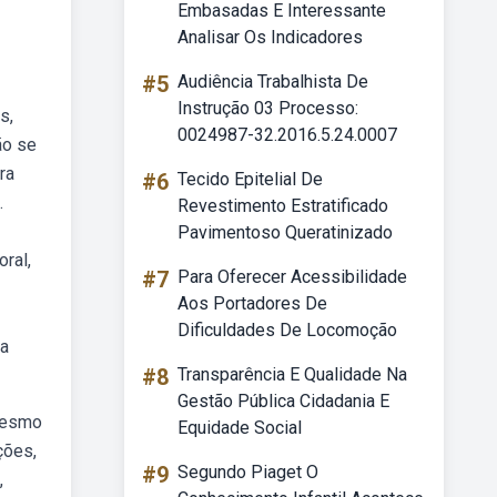
Embasadas E Interessante
Analisar Os Indicadores
#5
Audiência Trabalhista De
Instrução 03 Processo:
s,
0024987-32.2016.5.24.0007
ão se
ra
#6
Tecido Epitelial De
.
Revestimento Estratificado
Pavimentoso Queratinizado
ral,
#7
Para Oferecer Acessibilidade
Aos Portadores De
Dificuldades De Locomoção
na
#8
Transparência E Qualidade Na
Gestão Pública Cidadania E
 mesmo
Equidade Social
ções,
#9
Segundo Piaget O
,