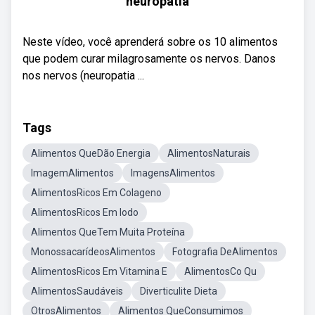
neuropatia
Neste vídeo, você aprenderá sobre os 10 alimentos
que podem curar milagrosamente os nervos. Danos
nos nervos (neuropatia ...
Tags
Alimentos QueDão Energia
AlimentosNaturais
ImagemAlimentos
ImagensAlimentos
AlimentosRicos Em Colageno
AlimentosRicos Em Iodo
Alimentos QueTem Muita Proteína
MonossacarídeosAlimentos
Fotografia DeAlimentos
AlimentosRicos Em Vitamina E
AlimentosCo Qu
AlimentosSaudáveis
Diverticulite Dieta
OtrosAlimentos
Alimentos QueConsumimos