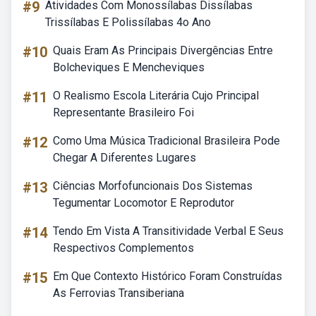
#9
Atividades Com Monossílabas Dissílabas
Trissílabas E Polissílabas 4o Ano
#10
Quais Eram As Principais Divergências Entre
Bolcheviques E Mencheviques
#11
O Realismo Escola Literária Cujo Principal
Representante Brasileiro Foi
#12
Como Uma Música Tradicional Brasileira Pode
Chegar A Diferentes Lugares
#13
Ciências Morfofuncionais Dos Sistemas
Tegumentar Locomotor E Reprodutor
#14
Tendo Em Vista A Transitividade Verbal E Seus
Respectivos Complementos
#15
Em Que Contexto Histórico Foram Construídas
As Ferrovias Transiberiana