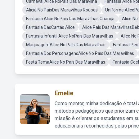
Carnaval Alice NoPais Das Maravilha
Fantasia Alice No
Alicia No PaisDas Maravilhas Roupas
Uniforme AlicePa
Fantasia Alice NoPais Das Maravilhas Criança
Alice No
Fantasia DasCartas Alice
Alice Pais Das MaravilhasBe
Fantasia Infantil Alice NoPais Das Maravilhas
Alice No
MaquiagemAlice No País Das Maravilhas
Fantasia Per
Fantasia Dos PersonagensAlice No País Das Maravilhas
Festa TemaAlice No País Das Maravilhas
Fantasia Coe
Emelie
Como mentor, minha dedicação é total
métodos pedagógicos que priorizam co
missão é orientar os estudantes em su
educacionais reconhecidas pelas princ