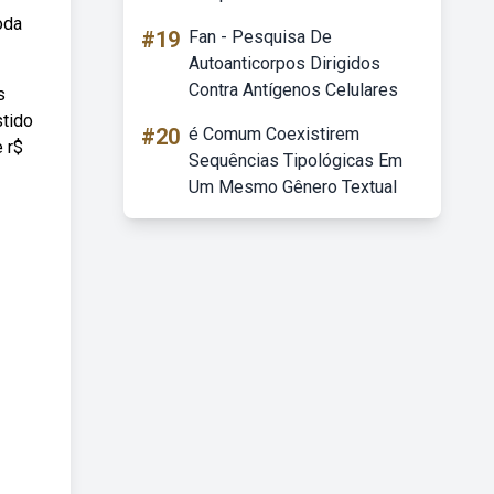
oda
#19
Fan - Pesquisa De
Autoanticorpos Dirigidos
Contra Antígenos Celulares
s
stido
#20
é Comum Coexistirem
e r$
Sequências Tipológicas Em
Um Mesmo Gênero Textual