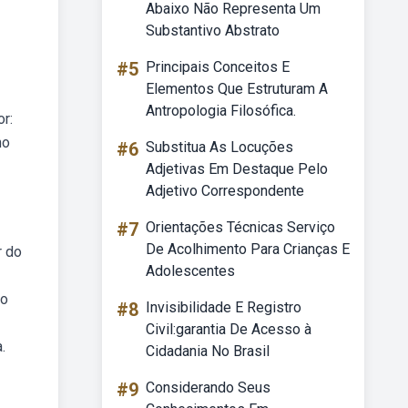
Abaixo Não Representa Um
Substantivo Abstrato
#5
Principais Conceitos E
Elementos Que Estruturam A
Antropologia Filosófica.
r:
no
#6
Substitua As Locuções
Adjetivas Em Destaque Pelo
Adjetivo Correspondente
#7
Orientações Técnicas Serviço
De Acolhimento Para Crianças E
r do
Adolescentes
do
#8
Invisibilidade E Registro
Civil:garantia De Acesso à
.
Cidadania No Brasil
#9
Considerando Seus