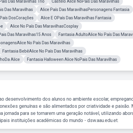
Pais Das Maravilhas Trio
Castelo Alice NoPais Das Maravilhas
is Das Maravilhas
Alice País Das MaravilhasPersonagens Fantasia
 País DosCorações
Alice E OPaís Das Maravilhas Fantasia
be
Alice No País Das MaravilhasCosplay
 Pais Das Maravilhas15 Anos
Fantasia AdultoAlice No País Das Marav
sonagensAlice No País Das Maravilhas
Fantasia BebêAlice No País Das Maravilhas
lhoDa Alice
Fantasia Halloween Alice NoPais Das Maravilhas
 ao desenvolvimento dos alunos no ambiente escolar, empregan
nexões genuínas e são alimentados por criatividade e paixão. 
a jornada para se tornarem uma geração notável, utilizando abo
ipais instituições acadêmicas do mundo - dsw.aau.edu.et.