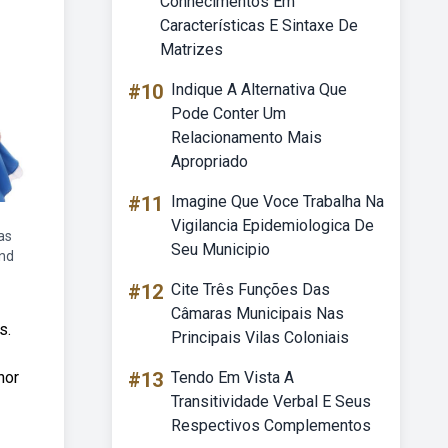
Conhecimentos Em
Características E Sintaxe De
Matrizes
#10
Indique A Alternativa Que
Pode Conter Um
Relacionamento Mais
Apropriado
#11
Imagine Que Voce Trabalha Na
Vigilancia Epidemiologica De
as
Seu Municipio
and
#12
Cite Três Funções Das
Câmaras Municipais Nas
s.
Principais Vilas Coloniais
hor
#13
Tendo Em Vista A
Transitividade Verbal E Seus
Respectivos Complementos