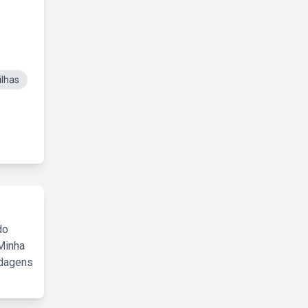
ilhas
do
Minha
rdagens