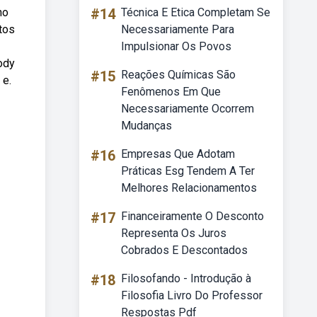
no
#14
Técnica E Etica Completam Se
tos
Necessariamente Para
Impulsionar Os Povos
ody
#15
Reações Químicas São
 e.
Fenômenos Em Que
Necessariamente Ocorrem
Mudanças
#16
Empresas Que Adotam
Práticas Esg Tendem A Ter
Melhores Relacionamentos
#17
Financeiramente O Desconto
Representa Os Juros
Cobrados E Descontados
#18
Filosofando - Introdução à
Filosofia Livro Do Professor
Respostas Pdf