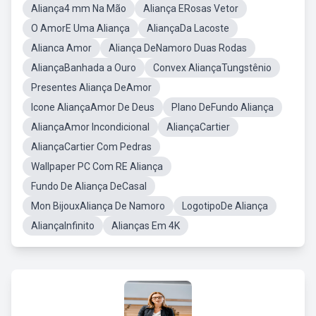
Aliança4 mm Na Mão
Aliança ERosas Vetor
O AmorE Uma Aliança
AliançaDa Lacoste
Alianca Amor
Aliança DeNamoro Duas Rodas
AliançaBanhada a Ouro
Convex AliançaTungstênio
Presentes Aliança DeAmor
Icone AliançaAmor De Deus
Plano DeFundo Aliança
AliançaAmor Incondicional
AliançaCartier
AliançaCartier Com Pedras
Wallpaper PC Com RE Aliança
Fundo De Aliança DeCasal
Mon BijouxAliança De Namoro
LogotipoDe Aliança
AliançaInfinito
Alianças Em 4K