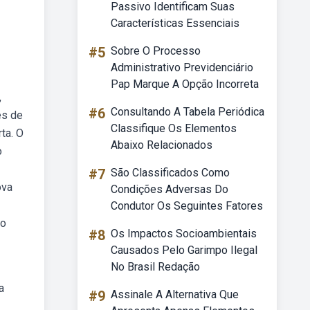
Passivo Identificam Suas
Características Essenciais
#5
Sobre O Processo
Administrativo Previdenciário
Pap Marque A Opção Incorreta
,
#6
Consultando A Tabela Periódica
es de
Classifique Os Elementos
ta. O
Abaixo Relacionados
o
#7
São Classificados Como
ova
Condições Adversas Do
Condutor Os Seguintes Fatores
do
#8
Os Impactos Socioambientais
Causados Pelo Garimpo Ilegal
No Brasil Redação
a
#9
Assinale A Alternativa Que