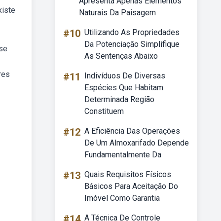
Apresenta Apenas Elementos
xiste
Naturais Da Paisagem
#10
Utilizando As Propriedades
Da Potenciação Simplifique
se
As Sentenças Abaixo
res
#11
Indivíduos De Diversas
Espécies Que Habitam
Determinada Região
Constituem
#12
A Eficiência Das Operações
De Um Almoxarifado Depende
Fundamentalmente Da
#13
Quais Requisitos Físicos
Básicos Para Aceitação Do
Imóvel Como Garantia
#14
A Técnica De Controle