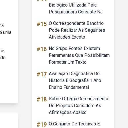
Biológico Utilizada Pela
Pesquisadora Consiste Na
#15
O Correspondente Bancário
na
Pode Realizar As Seguintes
te uma
Atividades Exceto
#16
No Grupo Fontes Existem
se
Ferramentas Que Possibilitam
 de
Formatar Um Texto
#17
Avaliação Diagnostica De
Historia E Geografia 1 Ano
Ensino Fundamental
#18
Sobre O Tema Gerenciamento
De Projetos Considere As
Afirmações Abaixo
#19
O Conjunto De Tecnicas E