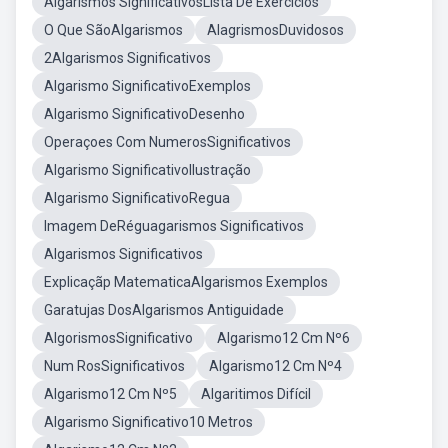
Algarismos SignificativosLista De Exercicios
O Que SãoAlgarismos
AlagrismosDuvidosos
2Algarismos Significativos
Algarismo SignificativoExemplos
Algarismo SignificativoDesenho
Operaçoes Com NumerosSignificativos
Algarismo SignificativoIlustração
Algarismo SignificativoRegua
Imagem DeRéguagarismos Significativos
Algarismos Significativos
Explicaçãp MatematicaAlgarismos Exemplos
Garatujas DosAlgarismos Antiguidade
AlgorismosSignificativo
Algarismo12 Cm Nº6
Num RosSignificativos
Algarismo12 Cm Nº4
Algarismo12 Cm Nº5
Algaritimos Difícil
Algarismo Significativo10 Metros