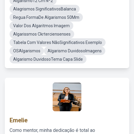
Algarismo12 Cm Nº2
Alagrismos SignificativosBalanca
Regua FormaDe Algarismos 50Mm
Valor Dos Algaritmos Imagem
Algarissmos Ckrterciensenses
Tabela Com Valores NãoSignificativos Exemplo
OSAlgarismos
Algarismo DuvidosoImagens
Algarismo DuvidosoTema Capa Slide
Emelie
Como mentor, minha dedicação é total ao