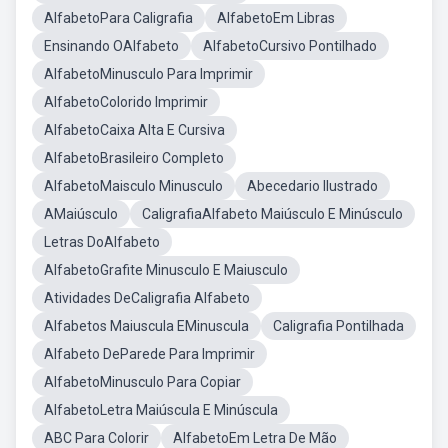
AlfabetoPara Caligrafia
AlfabetoEm Libras
Ensinando OAlfabeto
AlfabetoCursivo Pontilhado
AlfabetoMinusculo Para Imprimir
AlfabetoColorido Imprimir
AlfabetoCaixa Alta E Cursiva
AlfabetoBrasileiro Completo
AlfabetoMaisculo Minusculo
Abecedario Ilustrado
AMaiúsculo
CaligrafiaAlfabeto Maiúsculo E Minúsculo
Letras DoAlfabeto
AlfabetoGrafite Minusculo E Maiusculo
Atividades DeCaligrafia Alfabeto
Alfabetos Maiuscula EMinuscula
Caligrafia Pontilhada
Alfabeto DeParede Para Imprimir
AlfabetoMinusculo Para Copiar
AlfabetoLetra Maiúscula E Minúscula
ABC Para Colorir
AlfabetoEm Letra De Mão