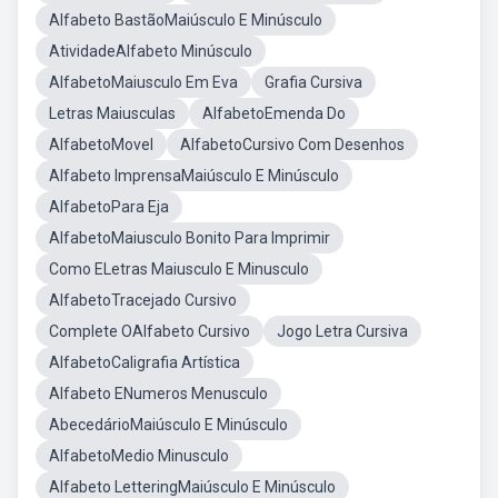
Alfabeto BastãoMaiúsculo E Minúsculo
AtividadeAlfabeto Minúsculo
AlfabetoMaiusculo Em Eva
Grafia Cursiva
Letras Maiusculas
AlfabetoEmenda Do
AlfabetoMovel
AlfabetoCursivo Com Desenhos
Alfabeto ImprensaMaiúsculo E Minúsculo
AlfabetoPara Eja
AlfabetoMaiusculo Bonito Para Imprimir
Como ELetras Maiusculo E Minusculo
AlfabetoTracejado Cursivo
Complete OAlfabeto Cursivo
Jogo Letra Cursiva
AlfabetoCaligrafia Artística
Alfabeto ENumeros Menusculo
AbecedárioMaiúsculo E Minúsculo
AlfabetoMedio Minusculo
Alfabeto LetteringMaiúsculo E Minúsculo