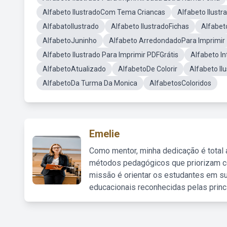
Alfabeto IlustradoCom Tema Criancas
Alfabeto Ilustr
AlfabatoIlustrado
Alfabeto IlustradoFichas
Alfabeto
AlfabetoJuninho
Alfabeto ArredondadoPara Imprimir
Alfabeto Ilustrado Para Imprimir PDFGrátis
Alfabeto In
AlfabetoAtualizado
AlfabetoDe Colorir
Alfabeto Il
AlfabetoDa Turma Da Monica
AlfabetosColoridos
Emelie
Como mentor, minha dedicação é total
métodos pedagógicos que priorizam co
missão é orientar os estudantes em su
educacionais reconhecidas pelas princ