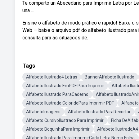
Te comparto un Abecedario para Imprimir Letra por Let
una ...
Ensine o alfabeto de modo prático e rápido! Baixe o 
Web — baixe o arquivo pdf do alfabeto ilustrado para 
consulta para as situações de.
Tags
Alfabeto Ilustrado4 Letras
BannerAlfabeto Ilustrado
Alfabeto Ilustrado EmPDF Para Imprimir
Alfabeto Ilus
Alfabeto Ilustrado ParaCaderno
Alfabeto IlustradoAn
Alfabeto Ilustrado ColoridoPara Imprimir PDF
Alfabeto
AlfabetoImagens
Alfabeto Ilustrado ParaRecortar
Alfabeto CursivoIlustrado Para Imprimir
Ficha DeAlfab
Alfabeto BoquinhaPara Imprimir
Alfabeto IlustradoA4
Alfabeto Ilustrado Para ImprimirCada Letra Numa Folha