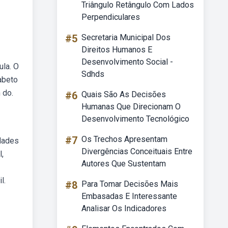
Triângulo Retângulo Com Lados
Perpendiculares
#5
Secretaria Municipal Dos
Direitos Humanos E
Desenvolvimento Social -
ula. O
Sdhds
abeto
 do.
#6
Quais São As Decisões
Humanas Que Direcionam O
Desenvolvimento Tecnológico
#7
Os Trechos Apresentam
idades
Divergências Conceituais Entre
l,
Autores Que Sustentam
l.
#8
Para Tomar Decisões Mais
Embasadas E Interessante
Analisar Os Indicadores