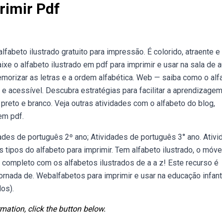
rimir Pdf
fabeto ilustrado gratuito para impressão. É colorido, atraente e
xe o alfabeto ilustrado em pdf para imprimir e usar na sala de a
memorizar as letras e a ordem alfabética. Web — saiba como o alf
e acessível. Descubra estratégias para facilitar a aprendizagem
preto e branco. Veja outras atividades com o alfabeto do blog,
em pdf.
ades de português 2º ano; Atividades de português 3° ano. Ativ
 tipos do alfabeto para imprimir. Tem alfabeto ilustrado, o móve
e completo com os alfabetos ilustrados de a a z! Este recurso é
ornada de. Webalfabetos para imprimir e usar na educação infanti
os).
mation, click the button below.