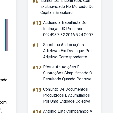
#9
Elementos Encontrados Com
Exclusividade No Mercado De
Capitais Brasileiro:
#10
Audiência Trabalhista De
Instrução 03 Processo:
0024987-32.2016.5.24.0007
#11
Substitua As Locuções
Adjetivas Em Destaque Pelo
Adjetivo Correspondente
#12
Efetue As Adições E
Subtrações Simplificando O
Resultado Quando Possível
trado
#13
Conjunto De Documentos
Produzidos E Acumulados
Por Uma Entidade Coletiva
 com
m
#14
Antônio Está Comparando A