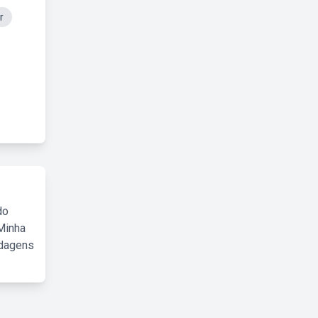
r
do
Minha
rdagens