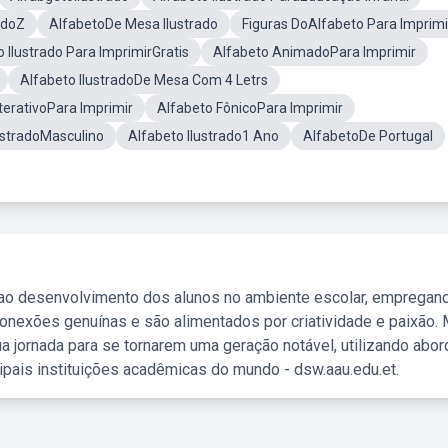
adoZ
AlfabetoDe Mesa Ilustrado
Figuras DoAlfabeto Para Imprimi
 Ilustrado Para ImprimirGratis
Alfabeto AnimadoPara Imprimir
Alfabeto IlustradoDe Mesa Com 4 Letrs
terativoPara Imprimir
Alfabeto FônicoPara Imprimir
ustradoMasculino
Alfabeto Ilustrado1 Ano
AlfabetoDe Portugal
 ao desenvolvimento dos alunos no ambiente escolar, empregan
nexões genuínas e são alimentados por criatividade e paixão. 
a jornada para se tornarem uma geração notável, utilizando abo
ipais instituições acadêmicas do mundo - dsw.aau.edu.et.