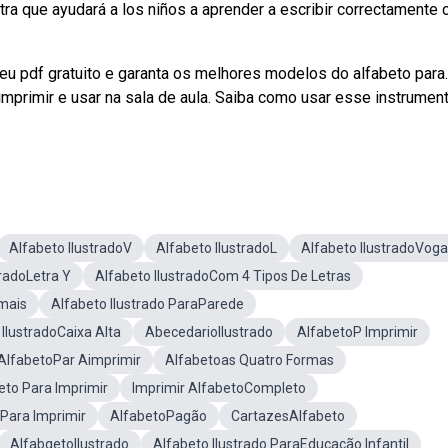
ra que ayudará a los niños a aprender a escribir correctamente 
seu pdf gratuito e garanta os melhores modelos do alfabeto para.
imprimir e usar na sala de aula. Saiba como usar esse instrumen
Alfabeto IlustradoV
Alfabeto IlustradoL
Alfabeto IlustradoVoga
tradoLetra Y
Alfabeto IlustradoCom 4 Tipos De Letras
imais
Alfabeto Ilustrado ParaParede
 IlustradoCaixa Alta
AbecedarioIlustrado
AlfabetoP Imprimir
AlfabetoPar Aimprimir
Alfabetoas Quatro Formas
eto Para Imprimir
Imprimir AlfabetoCompleto
 Para Imprimir
AlfabetoPagão
CartazesAlfabeto
AlfabgetoIlustrado
Alfabeto Ilustrado ParaEducação Infantil