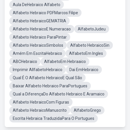
Aula DeHebraico Alfabeto
Alfabeto Hebraico PDFMarcos Filipe
Alfabeto HebraicoGEMATRIA
Alfabeto HebraicoE Numeracao
AlfabetoJudeu
Alfabeto Hebraico ParaPintar
Alfabeto HebraicoSimbolos
Alfabeto HebraicoSin
Amém Em EscritaHebraico
AlfabetoEm Ingles
ABCHebraico
AlfabetoEm Hebraaico
Imprimir AllfabetoHebraico
Dai EmHebraico
Qual É O Alfabeto HebraicoE Qual São
Baixar Alfabeto Hebraico ParaPortugues
Qual a DiferençaDo Alfabeto Hebraico E Aramaico
Alfabeto HebraicoCom Figuras
Alfabeto HebraicoManuscrito
AlfabetoGrego
Escrita Hebraica TraduzidaPara O Portugues