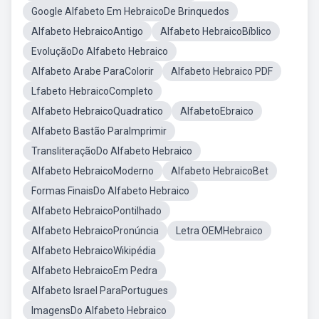
Google Alfabeto Em HebraicoDe Brinquedos
Alfabeto HebraicoAntigo
Alfabeto HebraicoBíblico
EvoluçãoDo Alfabeto Hebraico
Alfabeto Arabe ParaColorir
Alfabeto Hebraico PDF
Lfabeto HebraicoCompleto
Alfabeto HebraicoQuadratico
AlfabetoEbraico
Alfabeto Bastão ParaImprimir
TransliteraçãoDo Alfabeto Hebraico
Alfabeto HebraicoModerno
Alfabeto HebraicoBet
Formas FinaisDo Alfabeto Hebraico
Alfabeto HebraicoPontilhado
Alfabeto HebraicoPronúncia
Letra OEMHebraico
Alfabeto HebraicoWikipédia
Alfabeto HebraicoEm Pedra
Alfabeto Israel ParaPortugues
ImagensDo Alfabeto Hebraico