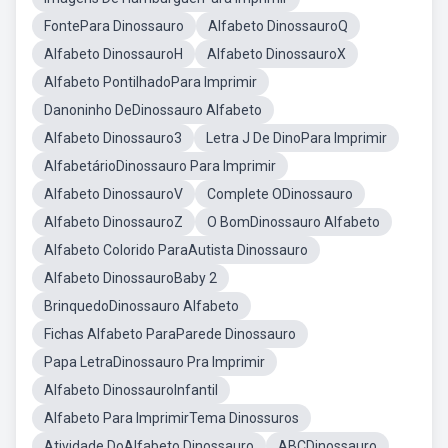
FontePara Dinossauro
Alfabeto DinossauroQ
Alfabeto DinossauroH
Alfabeto DinossauroX
Alfabeto PontilhadoPara Imprimir
Danoninho DeDinossauro Alfabeto
Alfabeto Dinossauro3
Letra J De DinoPara Imprimir
AlfabetárioDinossauro Para Imprimir
Alfabeto DinossauroV
Complete ODinossauro
Alfabeto DinossauroZ
O BomDinossauro Alfabeto
Alfabeto Colorido ParaAutista Dinossauro
Alfabeto DinossauroBaby 2
BrinquedoDinossauro Alfabeto
Fichas Alfabeto ParaParede Dinossauro
Papa LetraDinossauro Pra Imprimir
Alfabeto DinossauroInfantil
Alfabeto Para ImprimirTema Dinossuros
Atividade DoAlfabeto Dinossauro
ABCDinossauro