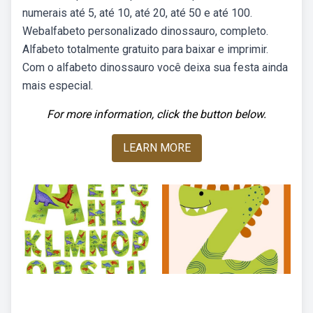
numerais até 5, até 10, até 20, até 50 e até 100.
Webalfabeto personalizado dinossauro, completo.
Alfabeto totalmente gratuito para baixar e imprimir.
Com o alfabeto dinossauro você deixa sua festa ainda
mais especial.
For more information, click the button below.
LEARN MORE