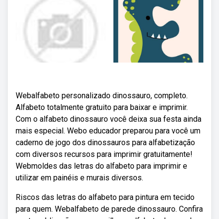
Webalfabeto personalizado dinossauro, completo.
Alfabeto totalmente gratuito para baixar e imprimir.
Com o alfabeto dinossauro você deixa sua festa ainda
mais especial. Webo educador preparou para você um
caderno de jogo dos dinossauros para alfabetização
com diversos recursos para imprimir gratuitamente!
Webmoldes das letras do alfabeto para imprimir e
utilizar em painéis e murais diversos.
Riscos das letras do alfabeto para pintura em tecido
para quem. Webalfabeto de parede dinossauro. Confira