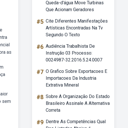
Queda-d'água Move Turbinas
Que Acionam Geradores
#5
Cite Diferentes Manifestações
Artísticas Encontradas Na Tv
de
Segundo O Texto
ntra
ncial
#6
Audiência Trabalhista De
bra as
Instrução 03 Processo:
o
0024987-32.2016.5.24.0007
ém
#7
O Grafico Sobre Exportacoes E
nça
Importacoes Da Industria
Extrativa Mineral
aior
#8
Sobre A Organização Do Estado
do sem
Brasileiro Assinale A Alternativa
Correta
#9
Dentre As Competências Qual