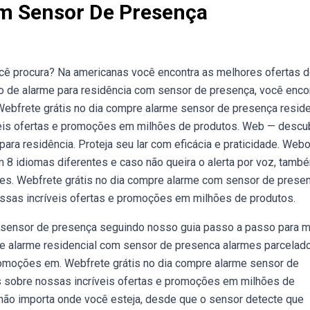
m Sensor De Presença
 procura? Na americanas você encontra as melhores ofertas 
o de alarme para residência com sensor de presença, você enco
 Webfrete grátis no dia compre alarme sensor de presença reside
veis ofertas e promoções em milhões de produtos. Web — descu
ra residência. Proteja seu lar com eficácia e praticidade. Web
m 8 idiomas diferentes e caso não queira o alerta por voz, tamb
es. Webfrete grátis no dia compre alarme com sensor de prese
ossas incríveis ofertas e promoções em milhões de produtos.
 sensor de presença seguindo nosso guia passo a passo para m
re alarme residencial com sensor de presenca alarmes parcela
promoções em. Webfrete grátis no dia compre alarme sensor de
s sobre nossas incríveis ofertas e promoções em milhões de
ão importa onde você esteja, desde que o sensor detecte que