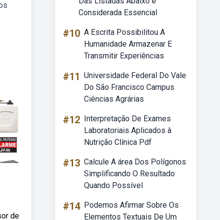
Das Listadas Abaixo é
 os
Considerada Essencial
#10
A Escrita Possibilitou A
Humanidade Armazenar E
Transmitir Experiências
#11
Universidade Federal Do Vale
Do São Francisco Campus
Ciências Agrárias
#12
Interpretação De Exames
Laboratoriais Aplicados à
Nutrição Clínica Pdf
#13
Calcule A área Dos Polígonos
Simplificando O Resultado
Quando Possível
#14
Podemos Afirmar Sobre Os
sor de
Elementos Textuais De Um