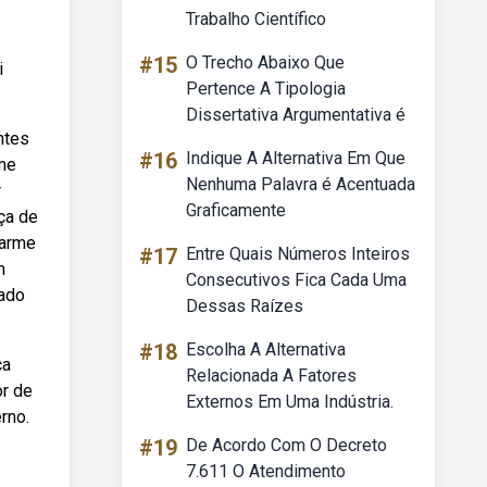
Trabalho Científico
#15
O Trecho Abaixo Que
i
Pertence A Tipologia
Dissertativa Argumentativa é
ntes
#16
Indique A Alternativa Em Que
rme
Nenhuma Palavra é Acentuada
r
Graficamente
ça de
larme
#17
Entre Quais Números Inteiros
m
Consecutivos Fica Cada Uma
lado
Dessas Raízes
#18
Escolha A Alternativa
ça
Relacionada A Fatores
or de
Externos Em Uma Indústria.
rno.
#19
De Acordo Com O Decreto
7.611 O Atendimento