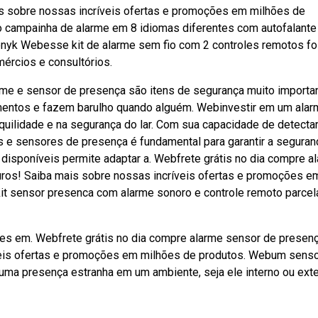
s sobre nossas incríveis ofertas e promoções em milhões de
 campainha de alarme em 8 idiomas diferentes com autofalante
onyk Webesse kit de alarme sem fio com 2 controles remotos fo
ércios e consultórios.
arme e sensor de presença são itens de segurança muito importa
imentos e fazem barulho quando alguém. Webinvestir em um ala
nquilidade e na segurança do lar. Com sua capacidade de detecta
 e sensores de presença é fundamental para garantir a seguran
disponíveis permite adaptar a. Webfrete grátis no dia compre a
uros! Saiba mais sobre nossas incríveis ofertas e promoções e
kit sensor presenca com alarme sonoro e controle remoto parce
ões em. Webfrete grátis no dia compre alarme sensor de presen
veis ofertas e promoções em milhões de produtos. Webum sens
ma presença estranha em um ambiente, seja ele interno ou exte