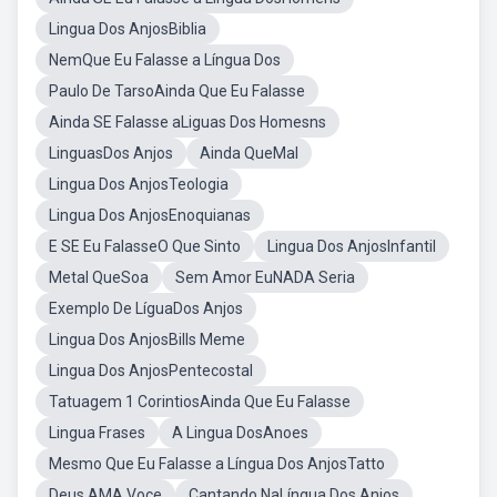
Lingua Dos AnjosBiblia
NemQue Eu Falasse a Língua Dos
Paulo De TarsoAinda Que Eu Falasse
Ainda SE Falasse aLiguas Dos Homesns
LinguasDos Anjos
Ainda QueMal
Lingua Dos AnjosTeologia
Lingua Dos AnjosEnoquianas
E SE Eu FalasseO Que Sinto
Lingua Dos AnjosInfantil
Metal QueSoa
Sem Amor EuNADA Seria
Exemplo De LíguaDos Anjos
Lingua Dos AnjosBills Meme
Lingua Dos AnjosPentecostal
Tatuagem 1 CorintiosAinda Que Eu Falasse
Lingua Frases
A Lingua DosAnoes
Mesmo Que Eu Falasse a Língua Dos AnjosTatto
Deus AMA Voce
Cantando NaLíngua Dos Anjos