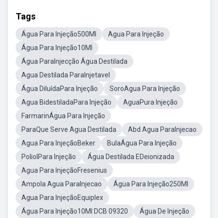
Tags
Água Para Injeção500Ml
Agua Para Injeção
Água Para Injeção10Ml
Água ParaInjecção Água Destilada
Agua Destilada ParaInjetavel
Água DiluídaPara Injeção
SoroAgua Para Injeção
Agua BidestiladaPara Injeção
AguaPura Injeção
FarmarinÁgua Para Injeção
ParaQue Serve Agua Destilada
Abd Agua ParaInjecao
Agua Para InjeçãoBeker
BulaÁgua Para Injeção
PoliolPara Injeção
Água Destilada EDeionizada
Agua Para InjeçãoFresenius
Ampola Agua ParaInjecao
Água Para Injeção250Ml
Agua Para InjeçãoEquiplex
Água Para Injeção10Ml DCB 09320
Água De Injeção