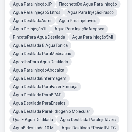
Agua Para InjeçãoJP
FlaconeteDe Agua Para Injeção
Agua Para Injeção5 Litros
Agua Para InjeçãoFrasco
Água DestiladaAsfer
Agua ParaInjetaveis
Água De Injeção1L
Agua Para InjeçãoAmpoça
PincetaPara Agua Destilada
Agua Para Injeção5Ml
Agua Destilada E AguaTonica
Agua Destilada ParaMedicacao
AparelhoPara Agua Destilada
Agua Para InjeçãoAbdcaixa
Água DestiladaEnfermagem
Agua Destilada ParaFazer Fumaça
Água Destilada ParaBPAP
Agua Destilada ParaEnsaios
Água Destilada ParaHidrogenio Molecular
QualE Agua Destilada
Água Destilada ParaInjetáveis
AguaBidestilada 10 Ml
Agua Destilada EPavio IBUTG